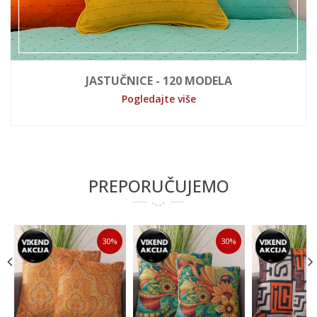
JASTUČNICE - 120 MODELA
Pogledajte više
PREPORUČUJEMO
30
%
30
%