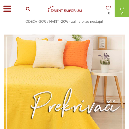
0
0
nestaju!
POPUSTI U KORPI - 10% preko 6.000 din + be