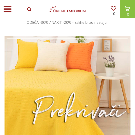
0
0
POPUSTI U KORPI - 10% preko 6.000 din + bespl. dostava