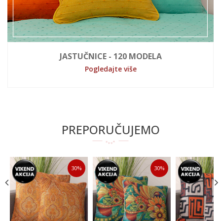
JASTUČNICE - 120 MODELA
Pogledajte više
PREPORUČUJEMO
30
%
30
%