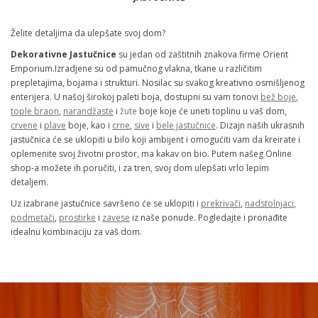
Želite detaljima da ulepšate svoj dom?
Dekorativne Jastučnice
su jedan od zaštitnih znakova firme Orient
Emporium.Izradjene su od pamučnog vlakna, tkane u različitim
prepletajima, bojama i strukturi. Nosilac su svakog kreativno osmišljenog
enterijera. U našoj širokoj paleti boja, dostupni su vam tonovi
bež boje
,
tople braon
,
narandžaste
i
žute
boje koje će uneti toplinu u vaš dom,
crvene
i
plave
boje, kao i
crne
,
sive
i
bele jastučnice
. Dizajn naših ukrasnih
jastučnica će se uklopiti u bilo koji ambijent i omogućiti vam da kreirate i
oplemenite svoj životni prostor, ma kakav on bio. Putem našeg Online
shop-a možete ih poručiti, i za tren, svoj dom ulepšati vrlo lepim
detaljem.
Uz izabrane jastučnice savršeno će se uklopiti i
prekrivači
,
nadstolnjaci
,
podmetači
,
prostirke
i
zavese
iz naše ponude. Pogledajte i pronađite
idealnu kombinaciju za vaš dom.