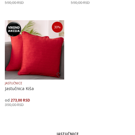
590,00
RSD
590,00
RSD
Veličina
Dodaj u korpu
Veličina
Dodaj u korpu
30
%
40X40
40X40
50X50
JASTUČNICE
Jastučnica Kiša
273,00
RSD
390,00
RSD
Veličina
Dodaj u korpu
JASTUČNICE
40X40
50X50