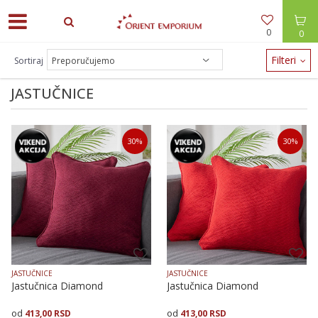
0
0
ODEĆA -30% / NAKIT -20% - zalihe brzo nestaju!
Filteri
Sortiraj
JASTUČNICE
30
%
30
%
JASTUČNICE
JASTUČNICE
Jastučnica Diamond
Jastučnica Diamond
413,00
RSD
413,00
RSD