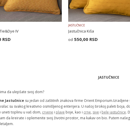
JASTUČNICE
 Tie&Dye IV
Jastučnica Kiša
0
RSD
550,00
RSD
JASTUČNICE
ljima da ulepšate svoj dom?
ne Jastučnice
su jedan od zaštitnih znakova firme Orient Emporium.Izradjene 
Nosilac su svakog kreativno osmišljenog enterijera. U našoj širokoj paleti boja,
e uneti toplinu u vaš dom,
crvene
i
plave
boje, kao i
crne
,
sive
i
bele jastučnice
. 
am da kreirate i oplemenite svoj životni prostor, ma kakav on bio. Putem našeg 
detaljem.