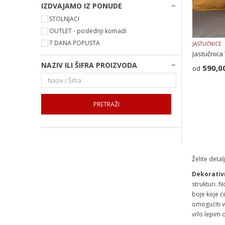
IZDVAJAMO IZ PONUDE
STOLNJACI
OUTLET - poslednji komadi
7 DANA POPUSTA
JASTUČNICE
Jastučnica
NAZIV ILI ŠIFRA PROIZVODA
590,0
PRETRAŽI
Želite deta
Dekorativ
strukturi. 
boje koje ć
omogućiti v
vrlo lepim 