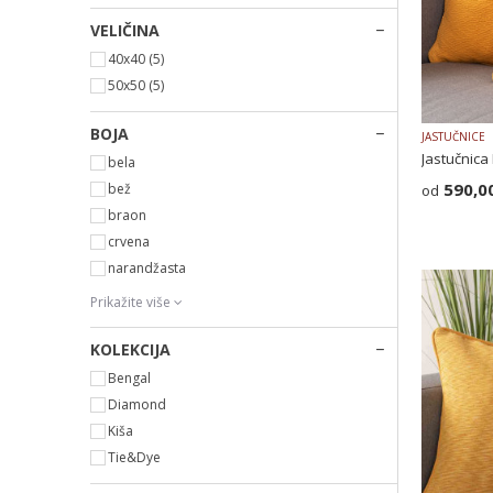
VELIČINA
40x40
(5)
50x50
(5)
BOJA
JASTUČNICE
Jastučnic
bela
590,0
bež
braon
crvena
narandžasta
Prikažite više
KOLEKCIJA
Bengal
Diamond
Kiša
Tie&Dye