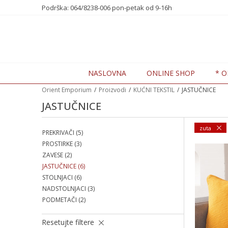
te nas na 0648238006
Podrška: 064/8238-006 pon-petak od 9-16h
7 DANA POPUSTA -20%
NASLOVNA
ONLINE SHOP
* O
Orient Emporium
Proizvodi
KUĆNI TEKSTIL
JASTUČNICE
JASTUČNICE
zuta
PREKRIVAČI
(5)
PROSTIRKE
(3)
ZAVESE
(2)
JASTUČNICE
(6)
STOLNJACI
(6)
NADSTOLNJACI
(3)
PODMETAČI
(2)
Resetujte filtere