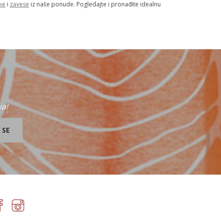
ke
i
zavese
iz naše ponude. Pogledajte i pronađite idealnu
va!
 SE