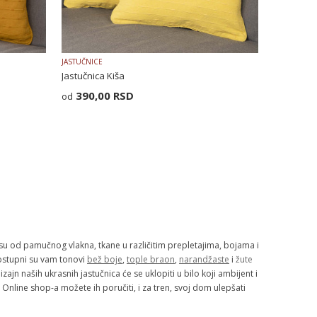
JASTUČNICE
Jastučnica Kiša
390,00
RSD
su od pamučnog vlakna, tkane u različitim prepletajima, bojama i
 dostupni su vam tonovi
bež boje
,
tople braon
,
narandžaste
i
žute
Dizajn naših ukrasnih jastučnica će se uklopiti u bilo koji ambijent i
Online shop-a možete ih poručiti, i za tren, svoj dom ulepšati