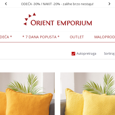
ODEĆA -30% / NAKIT -20% - zalihe brzo nestaju!
PO
DEĆA *
* 7 DANA POPUSTA *
OUTLET
MALOPROD
Autopretraga
Sortiraj