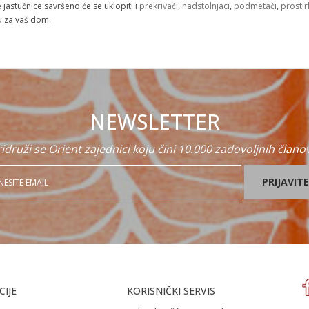
 jastučnice savršeno će se uklopiti i
prekrivači
,
nadstolnjaci
,
podmetači
,
prostir
u za vaš dom.
NEWSLETTER
idruži se Orient zajednici koju čini 10.000 zadovoljnih člano
PRIJAVITE
IJE
KORISNIČKI SERVIS