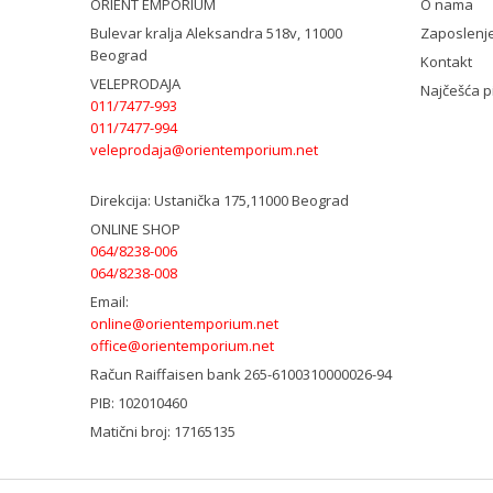
ORIENT EMPORIUM
O nama
Bulevar kralja Aleksandra 518v, 11000
Zaposlenj
Beograd
Kontakt
VELEPRODAJA
Najčešća p
011/7477-993
011/7477-994
veleprodaja@orientemporium.net
Direkcija:
Ustanička 175,11000 Beograd
ONLINE SHOP
064/8238-006
064/8238-008
Email:
online@orientemporium.net
office@orientemporium.net
Račun
Raiffaisen bank 265-6100310000026-94
PIB:
102010460
Matični broj:
17165135