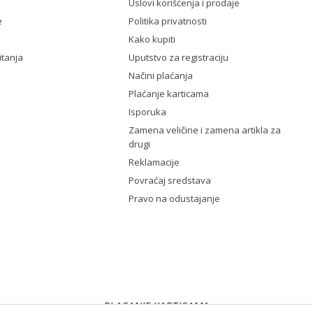
Uslovi korišćenja i prodaje
e
Politika privatnosti
Kako kupiti
itanja
Uputstvo za registraciju
Načini plaćanja
Plaćanje karticama
Isporuka
Zamena veličine i zamena artikla za
drugi
Reklamacije
Povraćaj sredstava
Pravo na odustajanje
PLACANJE KARTICAMA