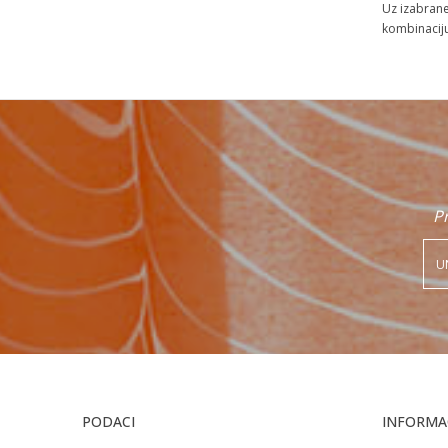
Uz izabrane
kombinacij
Pr
PODACI
INFORMAC