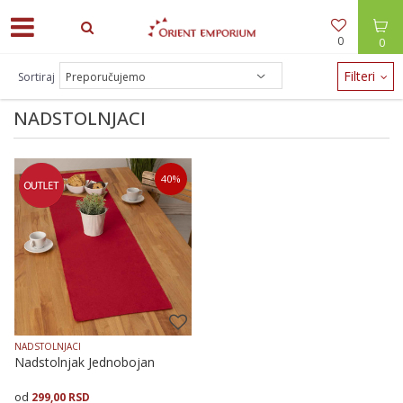
0
0
ODEĆA -30% / NAKIT -20% - zalihe brzo nestaju!
Filteri
Sortiraj
NADSTOLNJACI
40
%
NADSTOLNJACI
Nadstolnjak Jednobojan
299,00
RSD