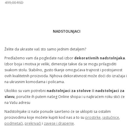
499,00
RSD
Veličina
Dodaj u korpu
NADSTOLNJACI
35X135
50X90
Želite da ukrasite vaš sto samo jednim detaljem?
Predlažemo vam da pogledate naš izbor
dekorativnih nadstolnjaka
.
Izbor boja i motiva je veliki, dimenzije takve da se mogu prilagoditi
svakom stolu. Stabilno, gusto tkanje omogućava trajnost i postojanost
ovih kvalitetnih proizvoda. Njihova dekorativnost može doći do izražaja i
na ukrasnim komodama i policama.
Ukoliko su vam potrebni
nadstolnjaci za stolove
ili
nadstolnjaci za
slavu
, poručite ih putem našeg Online shopa i u najkraćem roku stići će
na Vašu adresu
Nadstolnjake iz naše ponude savršeno će se uklopiti sa ostalim
proizvodima koje možete kupiti kod nas a to su
prostirke
,
jastučnice
,
podmetači
,
prekrivači
i
zavese i draperije
.