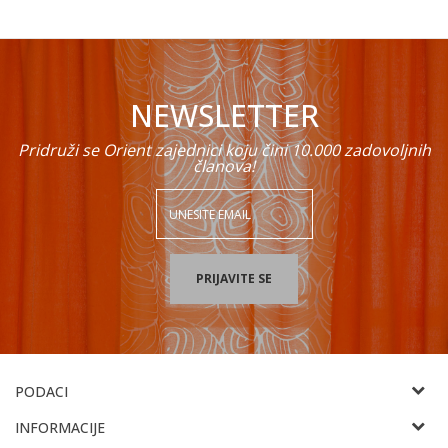
NEWSLETTER
Pridruži se Orient zajednici koju čini 10.000 zadovoljnih
članova!
PRIJAVITE SE
PODACI
ORIENT EMPORIUM
INFORMACIJE