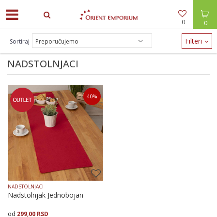
0
0
ODEĆA -30% / NAKIT -20% - zalihe brzo nestaju!
Filteri
Sortiraj
NADSTOLNJACI
40
%
NADSTOLNJACI
Nadstolnjak Jednobojan
299,00
RSD