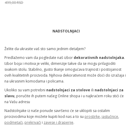
499,00
RSD
Veličina
Dodaj u korpu
NADSTOLNJACI
35X135
50X90
Želite da ukrasite vaš sto samo jednim detaljem?
Predlažemo vam da pogledate naš izbor
dekorativnih nadstolnjaka
.
Izbor boja i motiva je veliki, dimenzije takve da se mogu prilagoditi
svakom stolu. Stabilno, gusto tkanje omogućava trajnost i postojanost
ovih kvalitetnih proizvoda. Njihova dekorativnost može doći do izražaja i
na ukrasnim komodama i policama.
Ukoliko su vam potrebni
nadstolnjaci za stolove
ili
nadstolnjaci za
slavu
, poručite ih putem našeg Online shopa i u najkraćem roku stići će
na Vašu adresu
Nadstolnjake iz naše ponude savršeno će se uklopiti sa ostalim
proizvodima koje možete kupiti kod nas a to su
prostirke
,
jastučnice
,
podmetači
,
prekrivači
i
zavese i draperije
.