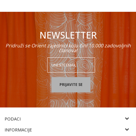
NEWSLETTER
Pridruži se Orient zajednici koju čini 10.000 zadovoljnih
članova!
PRIJAVITE SE
PODACI
ORIENT EMPORIUM
INFORMACIJE