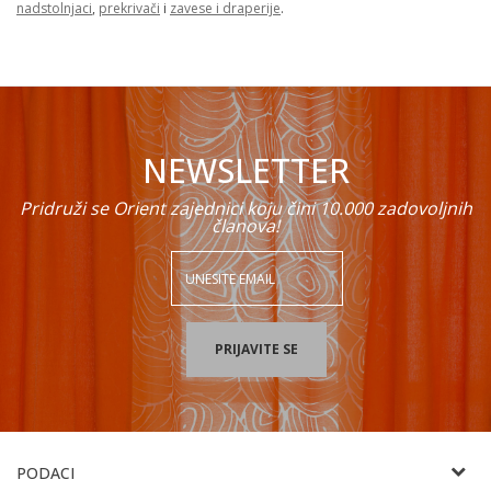
nadstolnjaci
,
prekrivači
i
zavese i draperije
.
NEWSLETTER
Pridruži se Orient zajednici koju čini 10.000 zadovoljnih
članova!
PRIJAVITE SE
PODACI