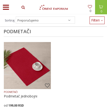
0
0
ODEĆA -30% / NAKIT -20% - zalihe brzo nestaju!
Filteri
Sortiraj
PODMETAČI
PODMETAČI
Podmetač Jednobojni
199,00
RSD