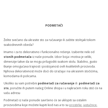
Dodaj u korpu
PODMETAČI
Želite svečano da ukrasite sto za ručavanje ili zaštite stolnjak tokom
svakodnevnih obeda?
Imamo i za to dekorativno i funkcionalno rešenje. Izaberite neki od
stonih podmetača
iz naše ponude. Izbor boja i motiva je veliki,
dimenzije takve da se mogu prilagoditi svakom stolu. Stabilno, gusto
tkanje omogućava trajnost i postojanost ovih kvalitetnih proizvoda.
Njihova dekorativnost može doći do izražaja i na ukrasnim stočićima,
komodama ili policama.
Ukoliko su vam potrebni
podmetači za ručavanje
ili
podmetači za
sto
, poručite ih putem našeg Online shopa i u najkraćem roku stići će na
vašu adresu
Podmetači iz naše ponude savršeno će se uklopiti sa ostalim
proizvodima koje možete kupiti kod nas a to su
prostirke
,
jastučnice
,