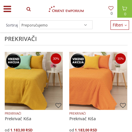
0
0
ODEĆA -30% / NAKIT -20% - zalihe brzo nestaju!
Filteri
Sortiraj
PREKRIVAČI
30
%
30
%
PREKRIVAČI
PREKRIVAČI
Prekrivač Kiša
Prekrivač Kiša
1.183,00
RSD
1.183,00
RSD