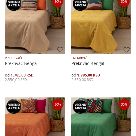
30
%
30
%
150X225
200X250
150X225
200X250
PREKRIVAČI
PREKRIVAČI
Prekrivač Bengal
Prekrivač Bengal
1.785,00
RSD
1.785,00
RSD
2.550,00
RSD
2.550,00
RSD
Veličina
Dodaj u korpu
Veličina
Dodaj u korpu
30
%
30
%
150X225
200X250
150X225
200X250