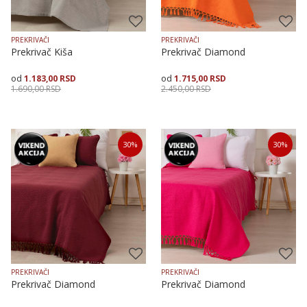
PREKRIVAČI
PREKRIVAČI
Prekrivač Kiša
Prekrivač Diamond
1.183,00
RSD
1.715,00
RSD
1.690,00
RSD
2.450,00
RSD
Veličina
Dodaj u korpu
Veličina
Dodaj u korpu
30
%
30
%
150X225
200X250
150X225
200X250
PREKRIVAČI
PREKRIVAČI
Prekrivač Diamond
Prekrivač Diamond