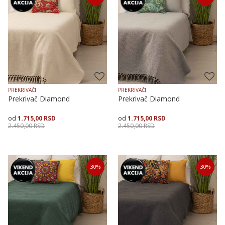
150X225
200X250
150X225
200X250
PREKRIVAČI
PREKRIVAČI
Prekrivač Diamond
Prekrivač Diamond
1.715,00
RSD
1.715,00
RSD
2.450,00
RSD
2.450,00
RSD
Veličina
Dodaj u korpu
Veličina
Dodaj u korpu
30
%
30
%
150X225
200X250
150X225
200X250