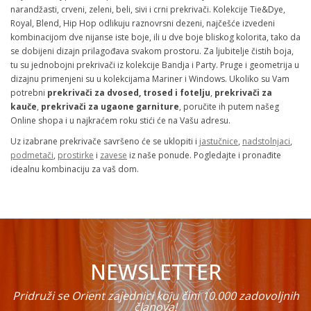
narandžasti, crveni, zeleni, beli, sivi i crni prekrivači. Kolekcije Tie&Dye,
Royal, Blend, Hip Hop odlikuju raznovrsni dezeni, najčešće izvedeni
kombinacijom dve nijanse iste boje, ili u dve boje bliskog kolorita, tako da
se dobijeni dizajn prilagođava svakom prostoru. Za ljubitelje čistih boja,
tu su jednobojni prekrivači iz kolekcije Bandja i Party. Pruge i geometrija u
dizajnu primenjeni su u kolekcijama Mariner i Windows. Ukoliko su Vam
potrebni
prekrivači za dvosed, trosed i fotelju
,
prekrivači za
kauče
,
prekrivači za ugaone garniture
, poručite ih putem našeg
Online shopa i u najkraćem roku stići će na Vašu adresu.
Uz izabrane prekrivače savršeno će se uklopiti i
jastučnice
,
nadstolnjaci
,
podmetači
,
prostirke
i
zavese
iz naše ponude. Pogledajte i pronađite
idealnu kombinaciju za vaš dom.
NEWSLETTER
Pridruži se Orient zajednici koju čini 10.000 zadovoljnih
članova!