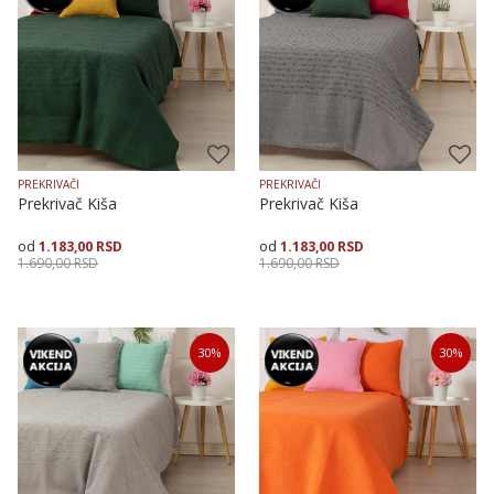
PREKRIVAČI
PREKRIVAČI
Prekrivač Kiša
Prekrivač Kiša
1.183,00
RSD
1.183,00
RSD
1.690,00
RSD
1.690,00
RSD
Veličina
Dodaj u korpu
Veličina
Dodaj u korpu
30
%
30
%
150X225
200X250
150X225
200X250