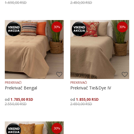
1.690,00
RSD
2.450,00
RSD
Veličina
Dodaj u korpu
Veličina
Dodaj u korpu
30
%
30
%
150X225
200X250
150X225
200X250
PREKRIVAČI
PREKRIVAČI
Prekrivač Bengal
Prekrivač Tie&Dye IV
1.785,00
RSD
1.855,00
RSD
2.550,00
RSD
2.650,00
RSD
Veličina
Dodaj u korpu
Veličina
Dodaj u korpu
30
%
150X225
200X250
150X225
200X250