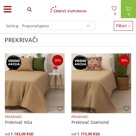
0
0
ODEĆA -30% / NAKIT -20% - zalihe brzo nestaju!
Filteri
Sortiraj
PREKRIVAČI
30
%
30
%
PREKRIVAČI
PREKRIVAČI
Prekrivač Kiša
Prekrivač Diamond
1.183,00
RSD
1.715,00
RSD