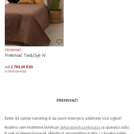
PREKRIVAČI
Prekrivač Tie&Dye IV
2.765,00
RSD
3.950,00
RSD
Veličina
Dodaj u korpu
PREKRIVAČI
200X250
Želite da zaštite nameštaj ili da svom enterijeru udahnete novi izgled?
Nudimo vam kvalitetne kolekcije
dekorativnih prekrivača
za spavaću sobu
ili pak za dnevni boravak, skladnog, nenametljivog stila, i u širokoj paleti