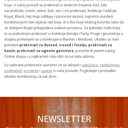
boja. U našoj ponudi su prekrivači u sledećim bojama: bež, žuti,
narandžasti, crveni, zeleni, beli, sivi i crni prekrivači. Kolekcije Tie&Dye,
Royal, Blend, Hip Hop odlikuju raznovrsni dezeni, najčešće izvedeni
kombinacijom dve nijanse iste boje, ili u dve boje bliskog kolorita, tako da
se dobijeni dizajn prilagođava svakom prostoru. Za ljubitelje čistih boja,
tu su jednobojni prekrivači iz kolekcije Bandja i Party. Pruge i geometrija u
dizajnu primenjeni su u kolekcijama Mariner i Windows. Ukoliko su Vam
potrebni
prekrivači za dvosed, trosed i fotelju
,
prekrivači za
kauče
,
prekrivači za ugaone garniture
, poručite ih putem našeg
Online shopa i u najkraćem roku stići će na Vašu adresu.
Uz izabrane prekrivače savršeno će se uklopiti i
jastučnice
,
nadstolnjaci
,
podmetači
,
prostirke
i
zavese
iz naše ponude. Pogledajte i pronađite
idealnu kombinaciju za vaš dom.
NEWSLETTER