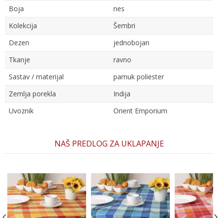
Boja
nes
Kolekcija
Šembri
Dezen
jednobojan
Tkanje
ravno
Sastav / materijal
pamuk poliester
Zemlja porekla
Indija
Uvoznik
Orient Emporium
Ime/Nadimak
NAŠ PREDLOG ZA UKLAPANJE
Email
Poruka