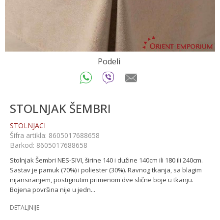
Podeli
STOLNJAK ŠEMBRI
STOLNJACI
Šifra artikla:
8605017688658
Barkod:
8605017688658
Stolnjak Šembri NES-SIVI, širine 140 i dužine 140cm ili 180 ili 240cm.
Sastav je pamuk (70%) i poliester (30%). Ravnog tkanja, sa blagim
nijansiranjem, postignutim primenom dve slične boje u tkanju.
Bojena površina nije u jedn
...
DETALJNIJE