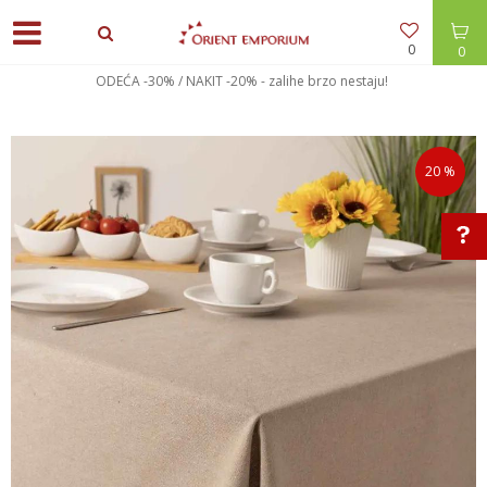
0
0
ODEĆA -30% / NAKIT -20% - zalihe brzo nestaju!
20
%