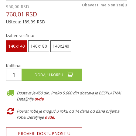
Obavesti me o sniženju
950,00
RSD
760,01
RSD
Ušteda:
189,99
RSD
Izaberi veličinu:
140x140
140x180
140x240
Količina:
DODAJ U KORPU
Dostava je 450 din. Preko 5.000 din dostava je BESPLATNA!
Detaljnije
ovde
Povrat robe je moguć u roku od 14 dana od dana prijema
robe. Detaljnije
ovde
.
PROVERI DOSTUPNOST U