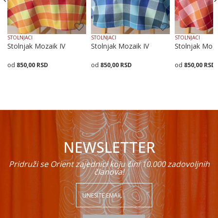
STOLNJACI
STOLNJACI
STOLNJACI
Stolnjak Mozaik IV
Stolnjak Mozaik IV
Stolnjak Moza
850,00
RSD
850,00
RSD
850,00
RSD
POŠALJI
Dodaj u korpu
Dodaj u korpu
Dodaj
NEWSLETTER
Pridruži se Orient zajednici koju čini 10.000 zadovoljnih
članova!