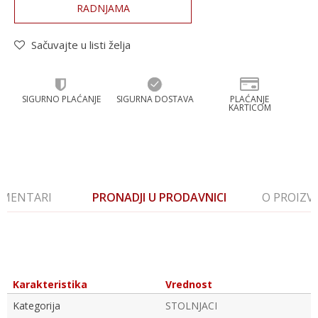
RADNJAMA
Sačuvajte u listi želja
SIGURNO PLAĆANJE
SIGURNA DOSTAVA
PLAĆANJE
KARTICOM
MENTARI
PRONADJI U PRODAVNICI
O PROIZ
Karakteristika
Vrednost
Kategorija
STOLNJACI