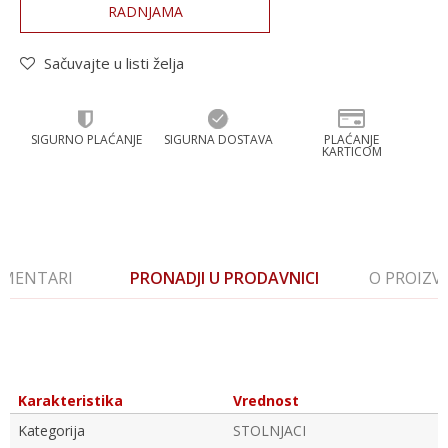
RADNJAMA
Sačuvajte u listi želja
SIGURNO PLAĆANJE
SIGURNA DOSTAVA
PLAĆANJE
KARTICOM
MENTARI
PRONADJI U PRODAVNICI
O PROIZ
Karakteristika
Vrednost
Kategorija
STOLNJACI