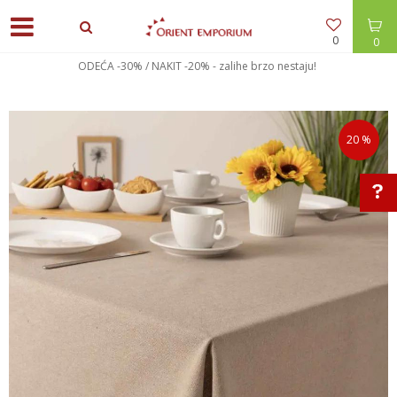
0
0
ODEĆA -30% / NAKIT -20% - zalihe brzo nestaju!
20
%