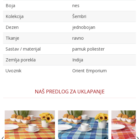
Boja
nes
Kolekcija
Šembri
Dezen
jednobojan
Tkanje
ravno
Sastav / materijal
pamuk poliester
Zemlja porekla
Indija
Uvoznik
Orient Emporium
Ime/Nadimak
NAŠ PREDLOG ZA UKLAPANJE
Email
Poruka