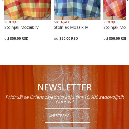
STOLNJACI
STOLNJACI
STOLNJACI
Stolnjak Mozaik IV
Stolnjak Mozaik IV
Stolnjak Moza
850,00
RSD
850,00
RSD
850,00
RSD
POŠALJI
Dodaj u korpu
Dodaj u korpu
Dodaj
NEWSLETTER
Pridruži se Orient zajednici koju čini 10.000 zadovoljnih
članova!