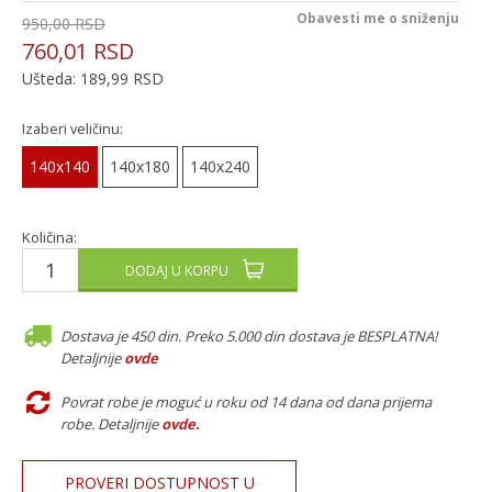
Obavesti me o sniženju
950,00
RSD
760,01
RSD
Ušteda:
189,99
RSD
Izaberi veličinu:
140x140
140x180
140x240
Količina:
DODAJ U KORPU
Dostava je 450 din. Preko 5.000 din dostava je BESPLATNA!
Detaljnije
ovde
Povrat robe je moguć u roku od 14 dana od dana prijema
robe. Detaljnije
ovde
.
PROVERI DOSTUPNOST U