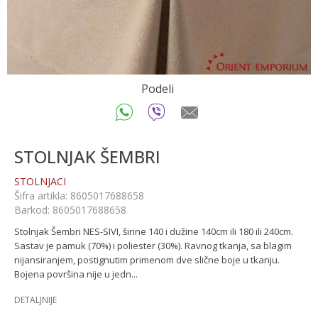
Podeli
STOLNJAK ŠEMBRI
STOLNJACI
Šifra artikla:
8605017688658
Barkod:
8605017688658
Stolnjak Šembri NES-SIVI, širine 140 i dužine 140cm ili 180 ili 240cm.
Sastav je pamuk (70%) i poliester (30%). Ravnog tkanja, sa blagim
nijansiranjem, postignutim primenom dve slične boje u tkanju.
Bojena površina nije u jedn
...
DETALJNIJE