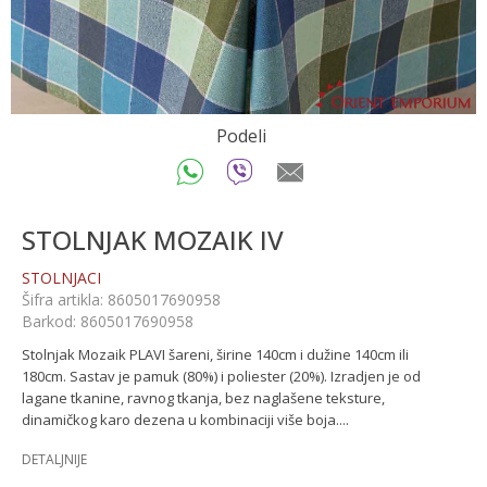
Podeli
STOLNJAK MOZAIK IV
STOLNJACI
Šifra artikla:
8605017690958
Barkod:
8605017690958
Stolnjak Mozaik PLAVI šareni, širine 140cm i dužine 140cm ili
180cm. Sastav je pamuk (80%) i poliester (20%). Izradjen je od
lagane tkanine, ravnog tkanja, bez naglašene teksture,
dinamičkog karo dezena u kombinaciji više boja.
...
DETALJNIJE