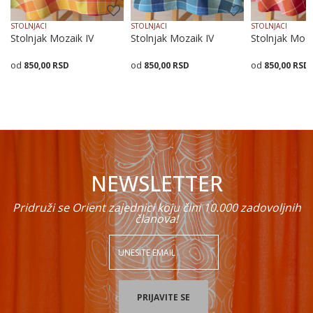
STOLNJACI
STOLNJACI
STOLNJACI
Stolnjak Mozaik IV
Stolnjak Mozaik IV
Stolnjak Moza
850,00
RSD
850,00
RSD
850,00
RSD
POŠALJI
Dodaj u korpu
Dodaj u korpu
Dodaj
NEWSLETTER
Pridruži se Orient zajednici koju čini 10.000 zadovoljnih
članova!
PRIJAVITE SE