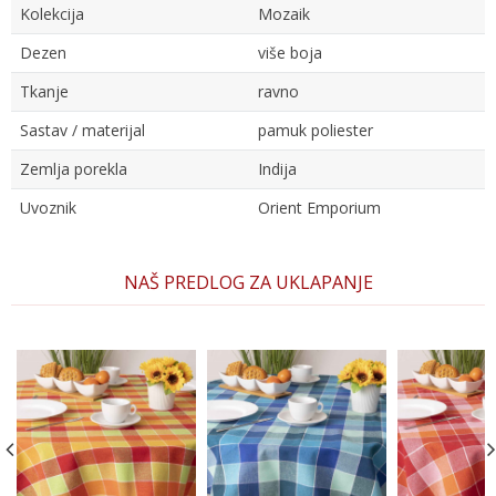
Kolekcija
Mozaik
Dezen
više boja
Tkanje
ravno
Sastav / materijal
pamuk poliester
Zemlja porekla
Indija
Uvoznik
Orient Emporium
Ime/Nadimak
NAŠ PREDLOG ZA UKLAPANJE
Email
Poruka