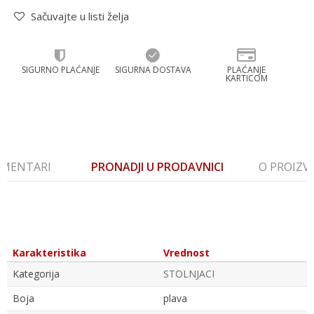
Sačuvajte u listi želja
SIGURNO PLAĆANJE
SIGURNA DOSTAVA
PLAĆANJE
KARTICOM
MENTARI
PRONADJI U PRODAVNICI
O PROIZ
Karakteristika
Vrednost
Kategorija
STOLNJACI
Boja
plava