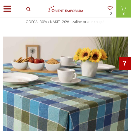
0
0
ODEĆA -30% / NAKIT -20% - zalihe brzo nestaju!