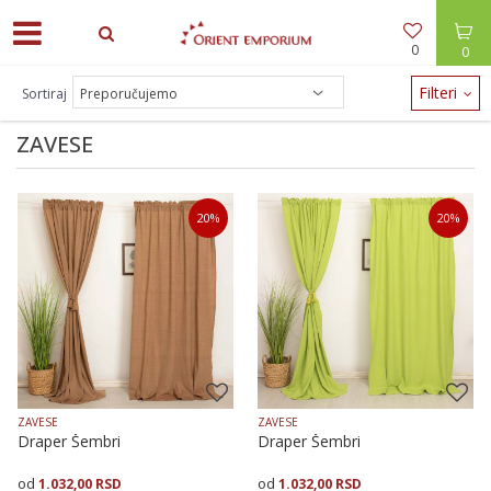
0
0
ODEĆA -30% / NAKIT -20% - zalihe brzo nestaju!
Filteri
Sortiraj
ZAVESE
20
%
20
%
ZAVESE
ZAVESE
Draper Šembri
Draper Šembri
1.032,00
RSD
1.032,00
RSD