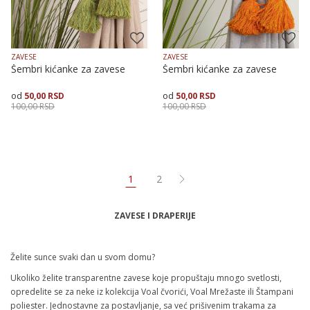
ZAVESE
ZAVESE
Šembri kićanke za zavese
Šembri kićanke za zavese
50,00
RSD
50,00
RSD
100,00
RSD
100,00
RSD
Dodaj u korpu
Dodaj u korpu
1
2
ZAVESE I DRAPERIJE
Želite sunce svaki dan u svom domu?
Ukoliko želite transparentne zavese koje propuštaju mnogo svetlosti,
opredelite se za neke iz kolekcija Voal čvorići, Voal Mrežaste ili Štampani
poliester. Jednostavne za postavljanje, sa već prišivenim trakama za