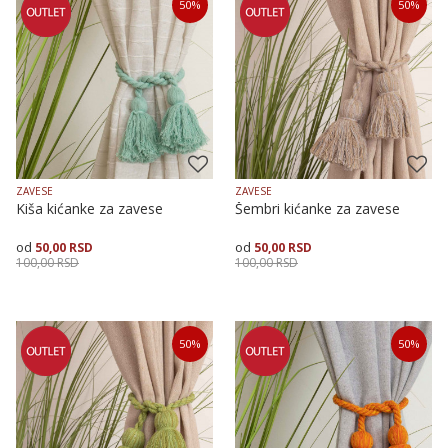
50
%
50
%
ZAVESE
ZAVESE
Kiša kićanke za zavese
Šembri kićanke za zavese
50,00
RSD
50,00
RSD
100,00
RSD
100,00
RSD
Dodaj u korpu
Dodaj u korpu
50
%
50
%