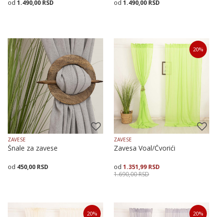
1.490,00
RSD
1.490,00
RSD
Veličina
Dodaj u korpu
Veličina
Dodaj u korpu
20
%
150X175
150X255
150X175
150X255
ZAVESE
ZAVESE
Šnale za zavese
Zavesa Voal/Čvorići
450,00
RSD
1.351,99
RSD
1.690,00
RSD
Dodaj u korpu
Veličina
Dodaj u korpu
20
%
20
%