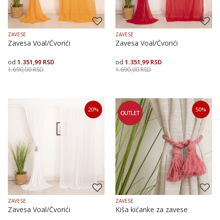
ZAVESE
ZAVESE
Zavesa Voal/Čvorići
Zavesa Voal/Čvorići
1.351,99
RSD
1.351,99
RSD
1.690,00
RSD
1.690,00
RSD
Veličina
Dodaj u korpu
Veličina
Dodaj u korpu
20
%
50
%
145X170
145X250
145X170
145X250
ZAVESE
ZAVESE
Zavesa Voal/Čvorići
Kiša kićanke za zavese