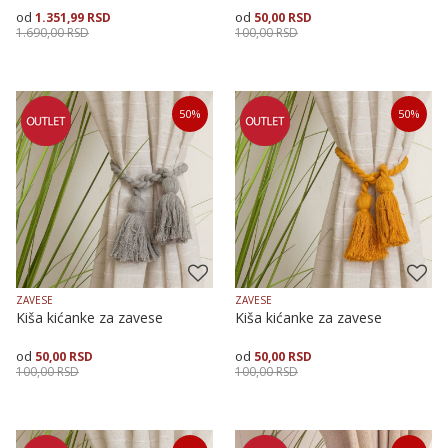
1.351,99
RSD
50,00
RSD
1.690,00
RSD
100,00
RSD
Veličina
Dodaj u korpu
Dodaj u korpu
50
%
50
%
145X170
145X250
ZAVESE
ZAVESE
Kiša kićanke za zavese
Kiša kićanke za zavese
50,00
RSD
50,00
RSD
100,00
RSD
100,00
RSD
Dodaj u korpu
Dodaj u korpu