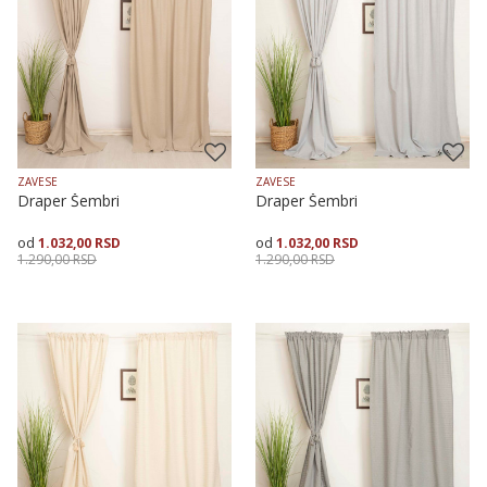
ZAVESE
ZAVESE
Draper Šembri
Draper Šembri
1.032,00
RSD
1.032,00
RSD
1.290,00
RSD
1.290,00
RSD
Veličina
Dodaj u korpu
Veličina
Dodaj u korpu
150X175
150X255
150X175
150X255