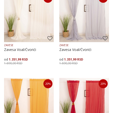
145X170
145X250
ZAVESE
ZAVESE
Zavesa Voal/Čvorići
Zavesa Voal/Čvorići
1.351,99
RSD
1.351,99
RSD
1.690,00
RSD
1.690,00
RSD
Veličina
Dodaj u korpu
Veličina
Dodaj u korpu
20
%
20
%
145X170
145X250
145X170
145X250