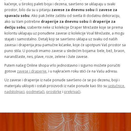
kačenje, u širokoj paleti boja i dezena, savršeno se uklapaju u svaki
prostor, bilo da su u pitanju
zavese za dnevnu sobu
ili
zavese za
spavaću sobu
. Ako pak želite zaštitu od svetla ili dodatnu dekoraciju,
ako su Vam potrebne
draperije za dnevnu sobu
ili
draperije za
dečiju sobu
, izaberite neke iz kolekcije Draper Mrežaste koje se prema
koloritu uklapaju uz ponuđene zavese iz kolekcije Voal Mrežaste, a mogu
stajati i samostalno. Detalj koji se savršeno uklapa uz svaku od naših
zavesa i draperija jesu pamučne kićanke, koje će upotpuni Vaš prostor sa
puno stila. U ponudi imamo zavese u sledećim bojama: bele, bež, braon,
narandžaste, nes, plave, roze, zelene i žute zavese.
Putem našeg Online shopa vrlo jednostavno i sigurno možete poručiti
gotove
zavese i draperije
, i u najkraćem roku stići će na Vašu adresu.
Uz zavese i draperije iz naše ponude savršeno će se po dezenu, boji i
materijalu uklopiti i ostali proizvodi iz naše ponude kao što su
jastučnice
,
nadstolnjaci
,
podmetači
,
prostirke
i
prekrivači
.