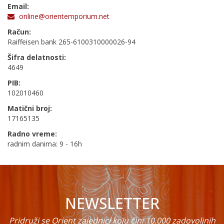
Email:
online@orientemporium.net
Račun:
Raiffeisen bank 265-6100310000026-94
Šifra delatnosti:
4649
PIB:
102010460
Matični broj:
17165135
Radno vreme:
radnim danima: 9 - 16h
NEWSLETTER
Pridruži se Orient zajednici koju čini 10.000 zadovoljnih