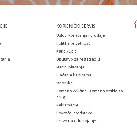
IJE
KORISNIČKI SERVIS
Uslovi korišćenja i prodaje
e
Politika privatnosti
Kako kupiti
itanja
Uputstvo za registraciju
Načini plaćanja
Plaćanje karticama
Isporuka
Zamena veličine i zamena artikla za
drugi
Reklamacije
Povraćaj sredstava
Pravo na odustajanje