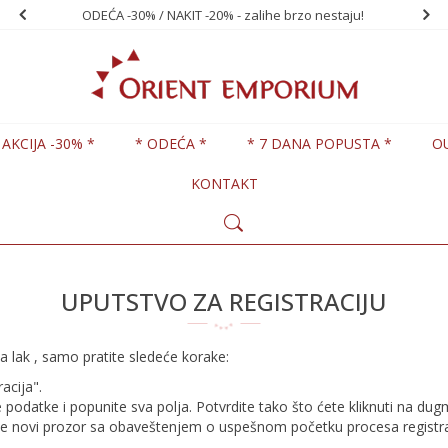
ODEĆA -30% / NAKIT -20% - zalihe brzo nestaju!
PO
 AKCIJA -30% *
* ODEĆA *
* 7 DANA POPUSTA *
O
KONTAKT
UPUTSTVO ZA REGISTRACIJU
 lak , samo pratite sledeće korake:
acija".
e podatke i popunite sva polja. Potvrdite tako što ćete kliknuti na dug
m se novi prozor sa obaveštenjem o uspešnom početku procesa regist