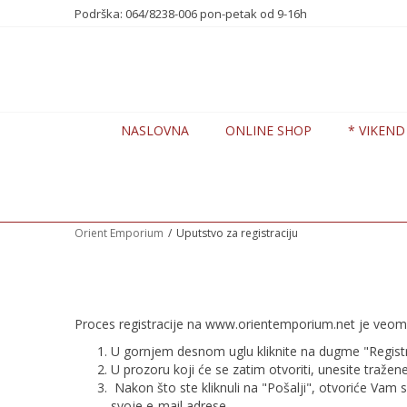
te nas na 0648238006
Podrška: 064/8238-006 pon-petak od 9-16h
7 DANA POPUSTA -20%
NASLOVNA
ONLINE SHOP
* VIKEND
Orient Emporium
Uputstvo za registraciju
Proces registracije na www.orientemporium.net je veoma
U gornjem desnom uglu kliknite na dugme "Registr
U prozoru koji će se zatim otvoriti, unesite tražen
Nakon što ste kliknuli na "Pošalji", otvoriće Va
svoje e-mail adrese.