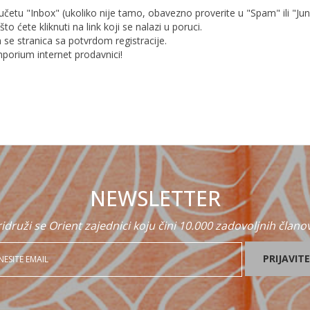
etu "Inbox" (ukoliko nije tamo, obavezno proverite u "Spam" ili "Junk"
o ćete kliknuti na link koji se nalazi u poruci.
m se stranica sa potvrdom registracije.
mporium internet prodavnici!
NEWSLETTER
idruži se Orient zajednici koju čini 10.000 zadovoljnih člano
PRIJAVITE