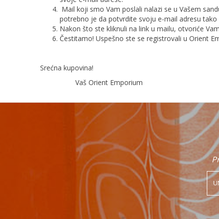
Mail koji smo Vam poslali nalazi se u Vašem sanduč
potrebno je da potvrdite svoju e-mail adresu tako št
Nakon što ste kliknuli na link u mailu, otvoriće Va
Čestitamo! Uspešno ste se registrovali u Orient E
Srećna kupovina!
Vaš Orient Emporium
Pr