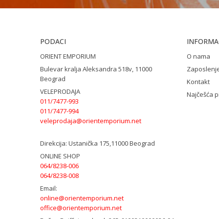
PODACI
INFORMAC
ORIENT EMPORIUM
O nama
Bulevar kralja Aleksandra 518v, 11000
Zaposlenj
Beograd
Kontakt
VELEPRODAJA
Najčešća p
011/7477-993
011/7477-994
veleprodaja@orientemporium.net
Direkcija:
Ustanička 175,11000 Beograd
ONLINE SHOP
064/8238-006
064/8238-008
Email:
online@orientemporium.net
office@orientemporium.net