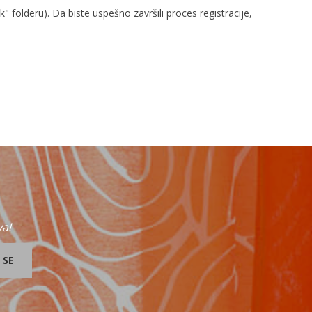
 folderu). Da biste uspešno završili proces registracije,
va!
 SE