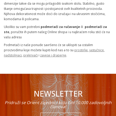
dimenzije takve da se mogu prilagoditi svakom stolu. Stabilno, gusto
tkanje omogućava trajnost i postojanost ovih kvalitetnih proizvoda.
Njihova dekorativnost može doći do izražaja i na ukrasnim stočićima,
komodama ili policama.
Ukoliko su vam potrebni
podmetači za ručavanje
ili
podmetači za
sto
, poručite ih putem našeg Online shopa i u najkraćem roku stići će na
vašu adresu
Podmetači iz naše ponude savršeno će se uklopiti sa ostalim
proizvodima koje možete kupiti kod nas a to su
prostirke
,
jastučnice
,
nadstolnjaci
,
prekrivači
i
zavese i draperije
.
NEWSLETTER
Pridruži se Orient zajednici koju čini 10.000 zadovoljnih
članova!