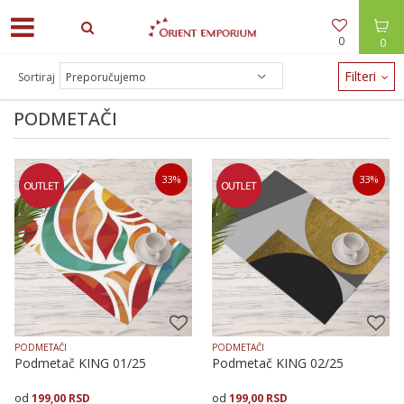
0
0
ODEĆA -30% / NAKIT -20% - zalihe brzo nestaju!
Filteri
Sortiraj
PODMETAČI
33
%
33
%
PODMETAČI
PODMETAČI
Podmetač KING 01/25
Podmetač KING 02/25
199,00
RSD
199,00
RSD