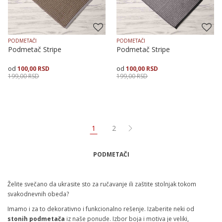
PODMETAČI
PODMETAČI
Podmetač Stripe
Podmetač Stripe
100,00
RSD
100,00
RSD
199,00
RSD
199,00
RSD
Dodaj u korpu
Dodaj u korpu
1
2
PODMETAČI
Želite svečano da ukrasite sto za ručavanje ili zaštite stolnjak tokom
svakodnevnih obeda?
Imamo i za to dekorativno i funkcionalno rešenje. Izaberite neki od
stonih podmetača
iz naše ponude. Izbor boja i motiva je veliki,