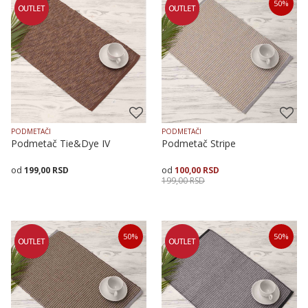
50
%
PODMETAČI
PODMETAČI
Podmetač Tie&Dye IV
Podmetač Stripe
199,00
RSD
100,00
RSD
199,00
RSD
Dodaj u korpu
Dodaj u korpu
50
%
50
%