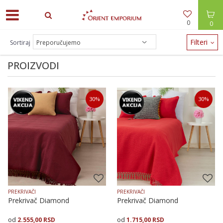
0
0
ODEĆA -30% / NAKIT -20% - zalihe brzo nestaju!
Filteri
Sortiraj
PROIZVODI
30
%
30
%
PREKRIVAČI
PREKRIVAČI
Prekrivač Diamond
Prekrivač Diamond
2.555,00
RSD
1.715,00
RSD