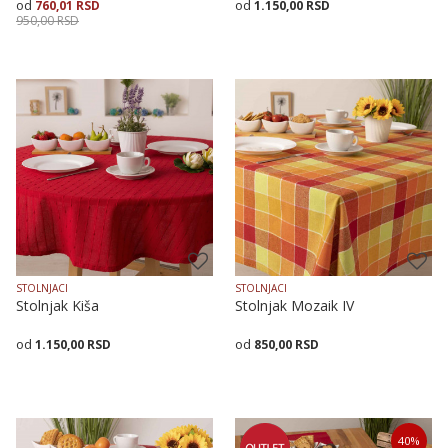
760,01
RSD
1.150,00
RSD
950,00
RSD
Dodaj u korpu
Veličina
Dodaj u korpu
140X140
140X180
140X240
STOLNJACI
STOLNJACI
Stolnjak Kiša
Stolnjak Mozaik IV
1.150,00
RSD
850,00
RSD
Dodaj u korpu
Veličina
Dodaj u korpu
40
%