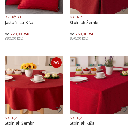
JASTUČNICE
STOLNJACI
Jastučnica Kiša
Stolnjak Šembri
273,00
RSD
760,01
RSD
390,00
RSD
950,00
RSD
Veličina
Dodaj u korpu
Veličina
Dodaj u korpu
20
%
40X40
50X50
140X140
140X180
140X240
STOLNJACI
STOLNJACI
Stolnjak Šembri
Stolnjak Kiša