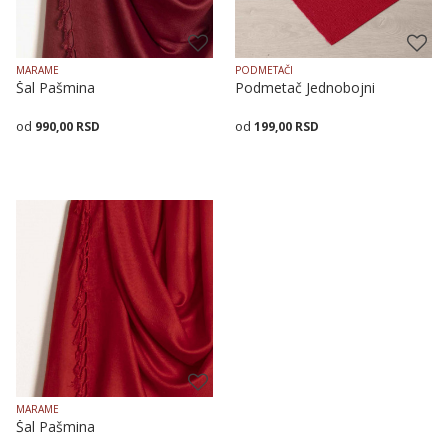
MARAME
PODMETAČI
Šal Pašmina
Podmetač Jednobojni
990,00
RSD
199,00
RSD
Dodaj u korpu
Dodaj u korpu
MARAME
Šal Pašmina