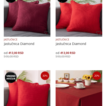
JASTUČNICE
JASTUČNICE
Jastučnica Diamond
Jastučnica Diamond
413,00
RSD
413,00
RSD
590,00
RSD
590,00
RSD
Veličina
Dodaj u korpu
Veličina
Dodaj u korpu
30
%
20
%
40X40
40X40
50X50