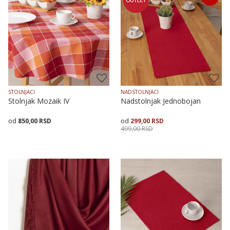
140X140
140X180
STOLNJACI
NADSTOLNJACI
Stolnjak Mozaik IV
Nadstolnjak Jednobojan
850,00
RSD
299,00
RSD
499,00
RSD
Dodaj u korpu
Veličina
Dodaj u korpu
35X135
50X90