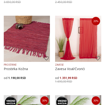
3.650,00
RSD
2.450,00
RSD
Veličina
Dodaj u korpu
Veličina
Dodaj u korpu
20
%
200X250
150X225
150X225
200X250
PROSTIRKE
ZAVESE
Prostirka Kožna
Zavesa Voal/Čvorići
1.190,00
RSD
1.351,99
RSD
1.690,00
RSD
Veličina
Dodaj u korpu
Veličina
Dodaj u korpu
30
%
30
%
70X130
60X90
120X180
145X170
145X250