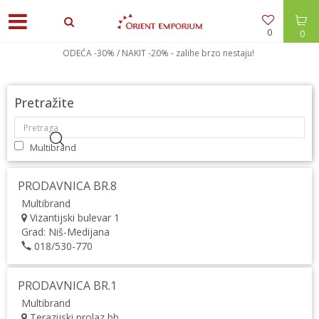
0
0
ODEĆA -30% / NAKIT -20% - zalihe brzo nestaju!
Pretražite
Multibrand
PRODAVNICA BR.8
Multibrand
Vizantijski bulevar 1
Grad:
Niš-Medijana
018/530-770
PRODAVNICA BR.1
Multibrand
Terazijski prolaz bb