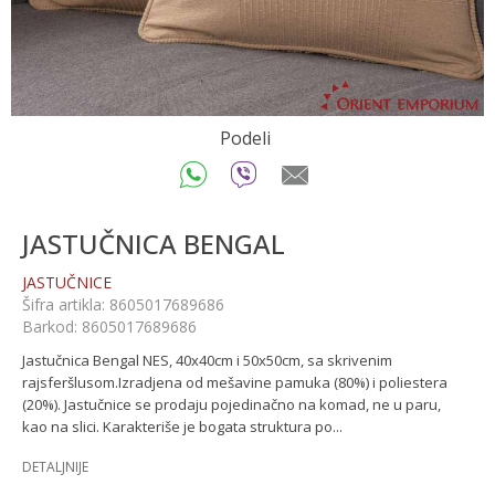
Podeli
JASTUČNICA BENGAL
JASTUČNICE
Šifra artikla:
8605017689686
Barkod:
8605017689686
Jastučnica Bengal NES, 40x40cm i 50x50cm, sa skrivenim
rajsferšlusom.Izradjena od mešavine pamuka (80%) i poliestera
(20%). Jastučnice se prodaju pojedinačno na komad, ne u paru,
kao na slici. Karakteriše je bogata struktura po
...
DETALJNIJE