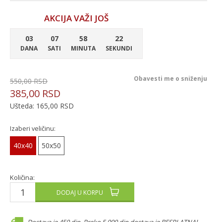
AKCIJA VAŽI JOŠ
03
07
58
22
DANA
SATI
MINUTA
SEKUNDI
Obavesti me o sniženju
550,00
RSD
385,00
RSD
Ušteda:
165,00
RSD
Izaberi veličinu:
40x40
50x50
Količina:
DODAJ U KORPU