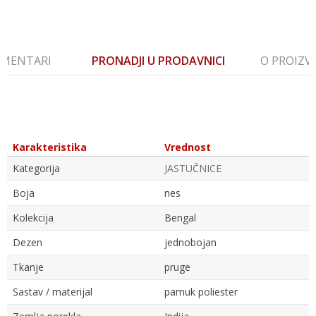
MENTARI
PRONADJI U PRODAVNICI
O PROIZ
Karakteristika
Vrednost
Kategorija
JASTUČNICE
Boja
nes
Kolekcija
Bengal
Dezen
jednobojan
Tkanje
pruge
Sastav / materijal
pamuk poliester