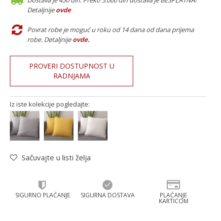
Dostava je 450 din. Preko 5.000 din dostava je BESPLATNA!
Detaljnije
ovde
Povrat robe je moguć u roku od 14 dana od dana prijema
robe. Detaljnije
ovde
.
PROVERI DOSTUPNOST U
RADNJAMA
Iz iste kolekcije pogledajte:
Sačuvajte u listi želja
SIGURNO PLAĆANJE
SIGURNA DOSTAVA
PLAĆANJE
KARTICOM