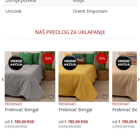
Zemlja porekla
Indija
Uvoznik
Orient Emporium
Ime/Nadimak
NAŠ PREDLOG ZA UKLAPANJE
Email
30
%
30
%
Poruka
PREKRIVAČI
PREKRIVAČI
PREKRIVAČI
Prekrivač Bengal
Prekrivač Bengal
Prekrivač Ben
1.785,00
RSD
1.785,00
RSD
1.785,00
RS
POŠALJI
2.550,00
RSD
2.550,00
RSD
2.550,00
RSD