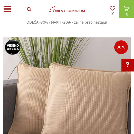
0
0
ODEĆA -30% / NAKIT -20% - zalihe brzo nestaju!
30
%