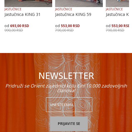
JASTUČNICE
JASTUČNICE
JASTUČNICE
Jastučnica KING 31
Jastučnica KING 59
Jastučnica KI
693,00
RSD
553,00
RSD
553,00
RSD
POŠALJI
990,00
RSD
790,00
RSD
790,00
RSD
Veličina
Dodaj u korpu
Veličina
Dodaj u korpu
Veličina
Dodaj
50X50
40X40
50X50
40X40
50X50
NEWSLETTER
Pridruži se Orient zajednici koju čini 10.000 zadovoljnih
članova!
PRIJAVITE SE