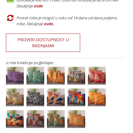
Dostava je 450 din. Preko 5.000 din dostava je BESPLATNA!
Detaljnije
ovde
Povrat robe je moguć u roku od 14 dana od dana prijema
robe. Detaljnije
ovde
.
PROVERI DOSTUPNOST U
RADNJAMA
Iz iste kolekcije pogledajte: