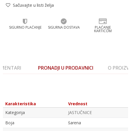
Sačuvajte u listi želja
SIGURNO PLAĆANJE
SIGURNA DOSTAVA
PLAĆANJE
KARTICOM
MENTARI
PRONADJI U PRODAVNICI
O PROIZ
Karakteristika
Vrednost
Kategorija
JASTUČNICE
Boja
šarena