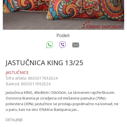
Podeli
JASTUČNICA KING 13/25
JASTUČNICE
Šifra artikla:
8605017692624
Barkod:
8605017692624
Jastučnica KING, 40x40cm i 50x50cm, sa skrivenim rajsferšlusom.
Osnovna tkanina je izradjena od mešavine pamuka (70%) i
poliestera (30%). Jastučnice se prodaju pojedinačno na komad, ne
u paru, kao na slici. Efektna štampana jas
...
DETALJNIJE