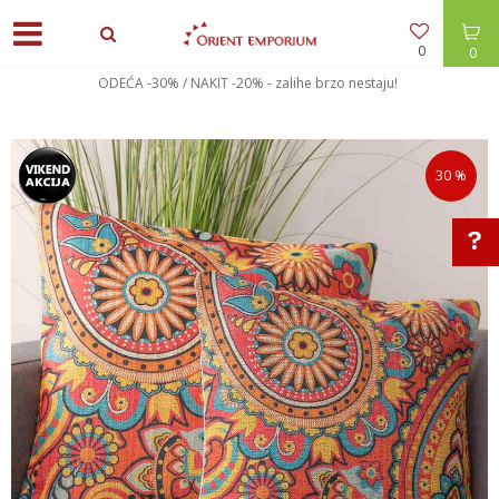
0
0
ODEĆA -30% / NAKIT -20% - zalihe brzo nestaju!
30
%