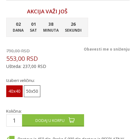
AKCIJA VAŽI JOŠ
02
01
38
26
DANA
SAT
MINUTA
SEKUNDI
Obavesti me o sniženju
790,00
RSD
553,00
RSD
Ušteda:
237,00
RSD
Izaberi veličinu:
40x40
50x50
Količina:
DODAJ U KORPU