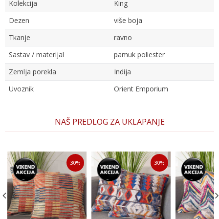
Kolekcija
King
Dezen
više boja
Tkanje
ravno
Sastav / materijal
pamuk poliester
Zemlja porekla
Indija
Uvoznik
Orient Emporium
Ime/Nadimak
NAŠ PREDLOG ZA UKLAPANJE
Email
30
%
30
%
Poruka