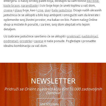
enterijera. U našoj širokoj paleti boja, dostupni su vam tonovi
bež boje
,
tople braon
,
narandžaste
i
žute
boje koje će uneti toplinu u vaš dom,
crvene
i
plave
boje, kao i
crne
,
sive
i
bele jastučnice
. Dizajn naših ukrasnih
jastučnica će se uklopiti u bilo koji ambijent i omogućiti vam da kreirate i
oplemenite svoj životni prostor, ma kakav on bio. Putem našeg Online
shop-a možete ih poručiti, i za tren, svoj dom ulepšati vrlo lepim
detaljem.
Uz izabrane jastučnice savršeno će se uklopiti i
prekrivači
,
nadstolnjaci
,
podmetači
,
prostirke
i
zavese
iz naše ponude. Pogledajte i pronađite
idealnu kombinaciju za vaš dom.
NEWSLETTER
Pridruži se Orient zajednici koju čini 10.000 zadovoljnih
članova!