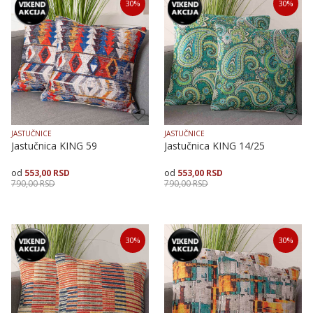
30
%
30
%
50X50
40X40
50X50
JASTUČNICE
JASTUČNICE
Jastučnica KING 59
Jastučnica KING 14/25
553,00
RSD
553,00
RSD
790,00
RSD
790,00
RSD
Veličina
Dodaj u korpu
Veličina
Dodaj u korpu
30
%
30
%
40X40
50X50
40X40
50X50