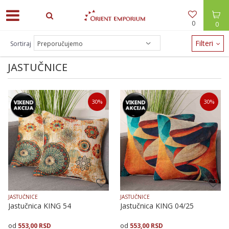
0
0
ODEĆA -30% / NAKIT -20% - zalihe brzo nestaju!
Filteri
Sortiraj
JASTUČNICE
30
%
30
%
JASTUČNICE
JASTUČNICE
Jastučnica KING 54
Jastučnica KING 04/25
553,00
RSD
553,00
RSD