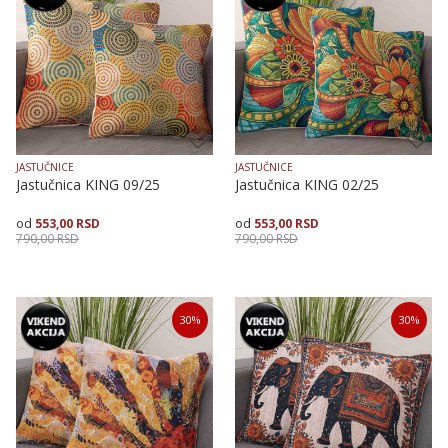
JASTUČNICE
JASTUČNICE
Jastučnica KING 09/25
Jastučnica KING 02/25
553,00
RSD
553,00
RSD
790,00
RSD
790,00
RSD
Veličina
Dodaj u korpu
Veličina
Dodaj u korpu
30
%
30
%
40X40
50X50
40X40
50X50