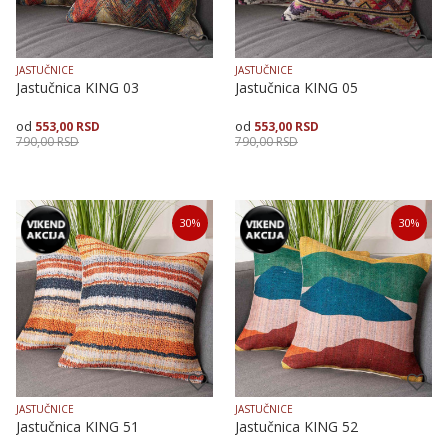
JASTUČNICE
JASTUČNICE
Jastučnica KING 03
Jastučnica KING 05
553,00
RSD
553,00
RSD
790,00
RSD
790,00
RSD
Veličina
Dodaj u korpu
Veličina
Dodaj u korpu
30
%
30
%
40X40
50X50
40X40
JASTUČNICE
JASTUČNICE
Jastučnica KING 51
Jastučnica KING 52