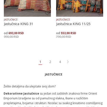
JASTUČNICE
JASTUČNICE
Jastučnica KING 31
Jastučnica KING 11/25
693,00
RSD
553,00
RSD
990,00
RSD
790,00
RSD
Veličina
Dodaj u korpu
Veličina
Dodaj u korpu
50X50
40X40
50X50
1
2
4
JASTUČNICE
Želite detaljima da ulepšate svoj dom?
Dekorativne Jastučnice
su jedan od zaštitnih znakova firme Orient
Emporium.Izradjene su od pamučnog vlakna, tkane u različitim
prepletajima, bojama i strukturi. Nosilac su svakog kreativno osmišljenog