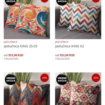
40X40
40X40
50X50
JASTUČNICE
JASTUČNICE
Jastučnica KING 25/25
Jastučnica KING 02
553,00
RSD
553,00
RSD
790,00
RSD
790,00
RSD
Veličina
Dodaj u korpu
Veličina
Dodaj u korpu
30
%
30
%
40X40
40X40