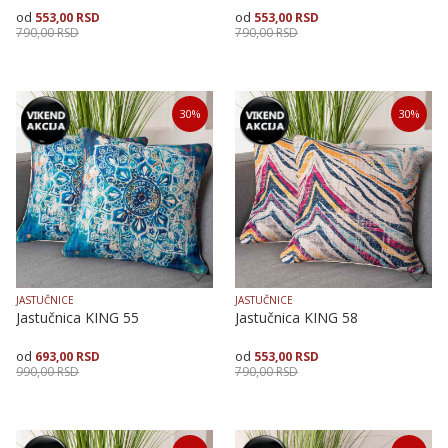
553,00
RSD
553,00
RSD
790,00
RSD
790,00
RSD
Veličina
Dodaj u korpu
Veličina
Dodaj u korpu
30
%
30
%
40X40
50X50
40X40
50X50
JASTUČNICE
JASTUČNICE
Jastučnica KING 55
Jastučnica KING 58
693,00
RSD
553,00
RSD
990,00
RSD
790,00
RSD
Veličina
Dodaj u korpu
Veličina
Dodaj u korpu