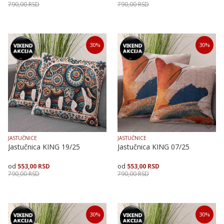
790,00
RSD
790,00
RSD
Veličina
Dodaj u korpu
Veličina
Dodaj u korpu
30
%
30
%
40X40
40X40
50X50
JASTUČNICE
JASTUČNICE
Jastučnica KING 19/25
Jastučnica KING 07/25
553,00
RSD
553,00
RSD
790,00
RSD
790,00
RSD
Veličina
Dodaj u korpu
Veličina
Dodaj u korpu
30
%
30
%
40X40
40X40
50X50