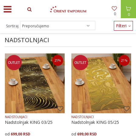
0
0
ODEĆA -30% / NAKIT -20% - zalihe brzo nestaju!
Filteri
Sortiraj
NADSTOLNJACI
21
%
21
%
NADSTOLNJACI
NADSTOLNJACI
Nadstolnjak KING 03/25
Nadstolnjak KING 05/25
699,00
RSD
699,00
RSD