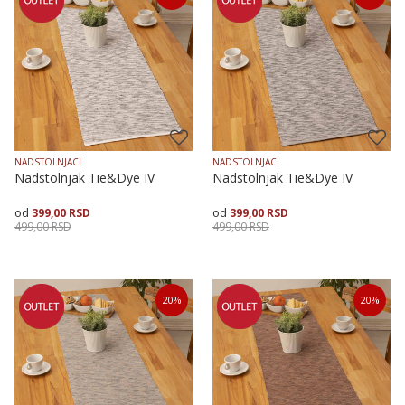
35X135
50X90
35X135
50X90
NADSTOLNJACI
NADSTOLNJACI
Nadstolnjak Tie&Dye IV
Nadstolnjak Tie&Dye IV
399,00
RSD
399,00
RSD
499,00
RSD
499,00
RSD
Veličina
Dodaj u korpu
Veličina
Dodaj u korpu
20
%
20
%
35X135
50X90
35X135
50X90