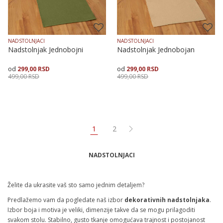
NADSTOLNJACI
NADSTOLNJACI
Nadstolnjak Jednobojni
Nadstolnjak Jednobojan
299,00
RSD
299,00
RSD
499,00
RSD
499,00
RSD
Veličina
Dodaj u korpu
Veličina
Dodaj u korpu
35X135
50X90
35X135
50X90
1
2
NADSTOLNJACI
Želite da ukrasite vaš sto samo jednim detaljem?
Predlažemo vam da pogledate naš izbor
dekorativnih nadstolnjaka
.
Izbor boja i motiva je veliki, dimenzije takve da se mogu prilagoditi
svakom stolu. Stabilno, gusto tkanje omogućava trajnost i postojanost