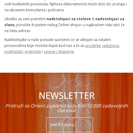
ovih kvalitetnih proizvoda. Njihova dekorativnost može doći do izražaja i
na ukrasnim komodama i policama.
Ukoliko su vam potrebni
nadstolnjaci za stolove
ili
nadstolnjaci za
slavu
, poručite ih putem našeg Online shopa i u najkraćem roku stići će
na Vašu adresu
Nadstolnjake iz naše ponude savršeno će se uklopiti sa ostalim
proizvodima koje možete kupiti kod nas a to su
prostirke
,
jastučnice
,
podmetači
,
prekrivači
i
zavese i draperije
.
NEWSLETTER
Pridruži se Orient zajednici koju čini 10.000 zadovoljnih
članova!