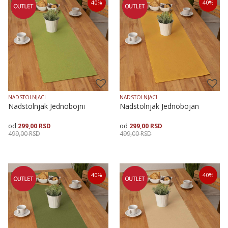
40
%
40
%
35X135
50X90
35X135
50X90
NADSTOLNJACI
NADSTOLNJACI
Nadstolnjak Jednobojni
Nadstolnjak Jednobojan
299,00
RSD
299,00
RSD
499,00
RSD
499,00
RSD
Veličina
Dodaj u korpu
Veličina
Dodaj u korpu
40
%
40
%
35X135
50X90
35X135
50X90