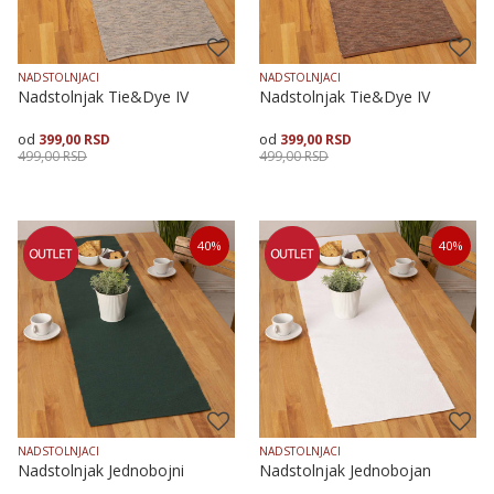
NADSTOLNJACI
NADSTOLNJACI
Nadstolnjak Tie&Dye IV
Nadstolnjak Tie&Dye IV
399,00
RSD
399,00
RSD
499,00
RSD
499,00
RSD
Veličina
Dodaj u korpu
Veličina
Dodaj u korpu
40
%
40
%
35X135
50X90
35X135
50X90
NADSTOLNJACI
NADSTOLNJACI
Nadstolnjak Jednobojni
Nadstolnjak Jednobojan