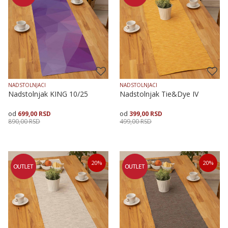
NADSTOLNJACI
NADSTOLNJACI
Nadstolnjak KING 10/25
Nadstolnjak Tie&Dye IV
699,00
RSD
399,00
RSD
890,00
RSD
499,00
RSD
Dodaj u korpu
Veličina
Dodaj u korpu
20
%
20
%
35X135
50X90