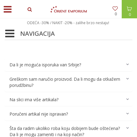
0
0
ODEĆA -30% / NAKIT -20% - zalihe brzo nestaju!
NAVIGACIJA
Da li je moguća isporuka van Srbije?
Greškom sam naručio proizvod. Da li mogu da otkažem
porudžbinu?
Na slici ima više artikala?
Poručeni artikal nije ispravan?
Šta da radim ukoliko roba koju dobijem bude oštećena?
Da li je mogu zameniti i na koji način?