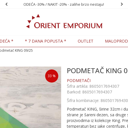
ODEĆA -30% / NAKIT -20% - zalihe brzo nestaju!
PO
DEĆA *
* 7 DANA POPUSTA *
OUTLET
MALOPROD
odmetač KING 09/25
PODMETAČ KING 0
33
%
PODMETAČI
Šifra artikla:
8605017694307
Barkod:
8605017694307
Šifra kombinacije:
860501769430
Podmetač KING, širine 32cm i du
strane je šareni dezen, sa druge 
proizvodima iz kolekcije King. P
temperaturi bez jake centrifuge,