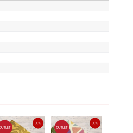
33
%
33
%