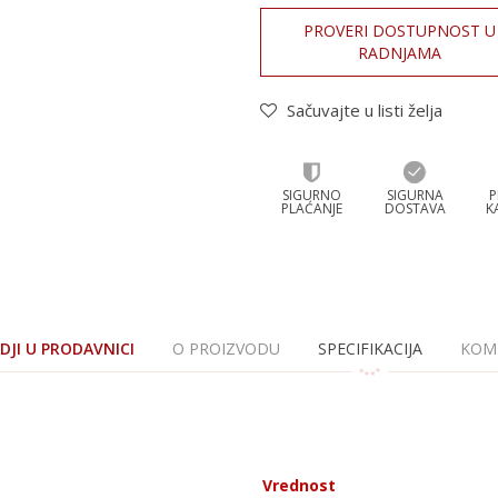
PROVERI DOSTUPNOST U
RADNJAMA
Sačuvajte u listi želja
SIGURNO
SIGURNA
P
PLAĆANJE
DOSTAVA
K
JI U PRODAVNICI
O PROIZVODU
SPECIFIKACIJA
KOM
Vrednost