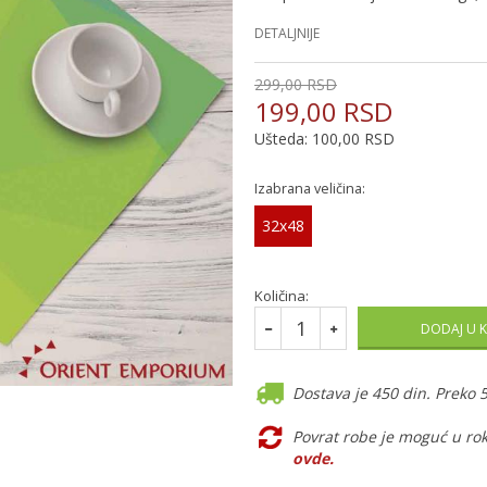
DETALJNIJE
299,00
RSD
199,00
RSD
Ušteda:
100,00
RSD
Izabrana veličina:
32x48
Količina:
DODAJ U 
Dostava je 450 din. Preko 
Povrat robe je moguć u ro
ovde
.