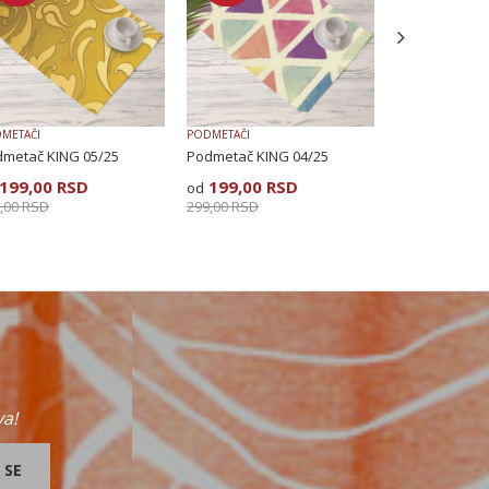
METAČI
PODMETAČI
PODMETAČI
metač KING 05/25
Podmetač KING 04/25
Podmetač KIN
199,00
RSD
199,00
RSD
199,00
R
,00
RSD
299,00
RSD
299,00
RSD
va!
 SE