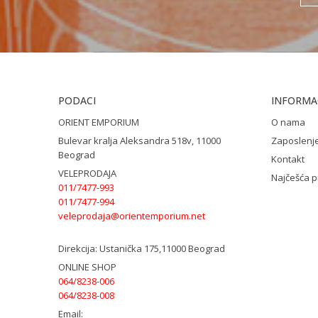
PODACI
INFORMAC
ORIENT EMPORIUM
O nama
Bulevar kralja Aleksandra 518v, 11000
Zaposlenj
Beograd
Kontakt
VELEPRODAJA
Najčešća p
011/7477-993
011/7477-994
veleprodaja@orientemporium.net
Direkcija:
Ustanička 175,11000 Beograd
ONLINE SHOP
064/8238-006
064/8238-008
Email: