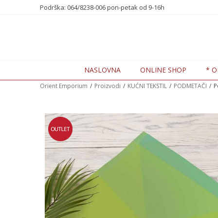
te nas na 0648238006
Podrška: 064/8238-006 pon-petak od 9-16h
7 DANA POPUSTA -20%
NASLOVNA
ONLINE SHOP
* O
Orient Emporium
Proizvodi
KUĆNI TEKSTIL
PODMETAČI
P