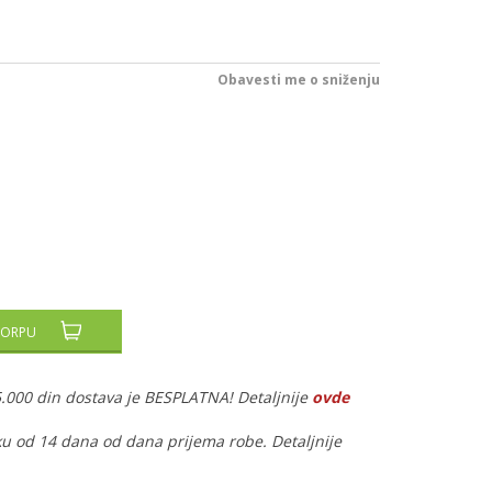
Obavesti me o sniženju
KORPU
5.000 din dostava je BESPLATNA! Detaljnije
ovde
ku od 14 dana od dana prijema robe. Detaljnije