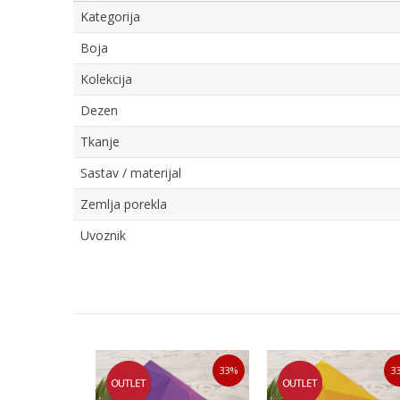
Kategorija
Boja
Kolekcija
Dezen
Tkanje
Sastav / materijal
Zemlja porekla
Uvoznik
Ime/Nadimak
Poruka
50
%
33
%
3