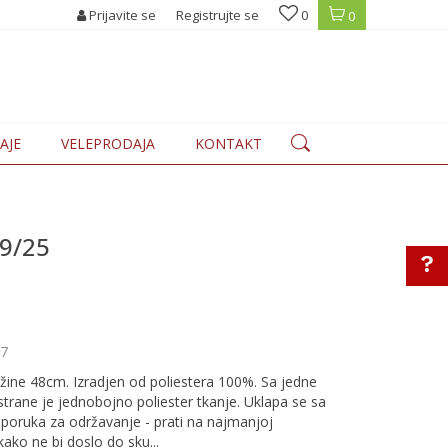
PUSTI U KORPI - 10% preko 6.000 din + bespl. dostava
Prijavite se
Registrujte se
0
POPUSTI U KOR
0
AJE
VELEPRODAJA
KONTAKT
9/25
7
žine 48cm. Izradjen od poliestera 100%. Sa jedne
strane je jednobojno poliester tkanje. Uklapa se sa
reporuka za održavanje - prati na najmanjoj
 kako ne bi doslo do sku
...