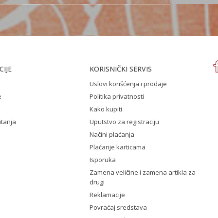
IJE
KORISNIČKI SERVIS
Uslovi korišćenja i prodaje
e
Politika privatnosti
Kako kupiti
itanja
Uputstvo za registraciju
Načini plaćanja
Plaćanje karticama
Isporuka
Zamena veličine i zamena artikla za
drugi
Reklamacije
Povraćaj sredstava