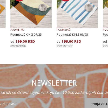
PODMETAČI
PODMETAČI
POD
Podmetač KING 07/25
Podmetač KING 06/25
Pod
199,00
RSD
199,00
RSD
299,00
RSD
299,00
RSD
299
NEWSLETTER
idruži se Orient zajednici koju čini 10.000 zadovoljnih člano
PRIJAVITE