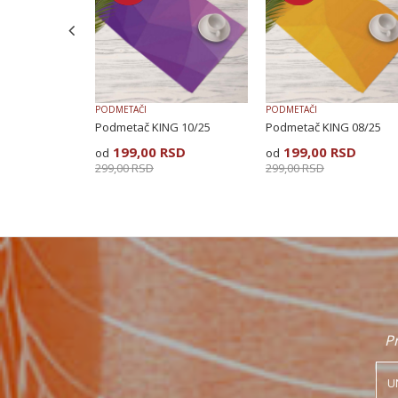
POŠALJI
PODMETAČI
PODMETAČI
ipe
Podmetač KING 10/25
Podmetač KING 08/25
SD
199,00
RSD
199,00
RSD
299,00
RSD
299,00
RSD
Pr