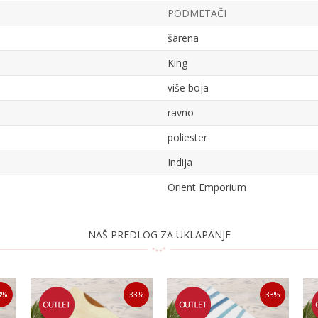
PODMETAČI
šarena
King
više boja
ravno
poliester
Indija
Orient Emporium
Email
NAŠ PREDLOG ZA UKLAPANJE
3
%
33
%
33
%