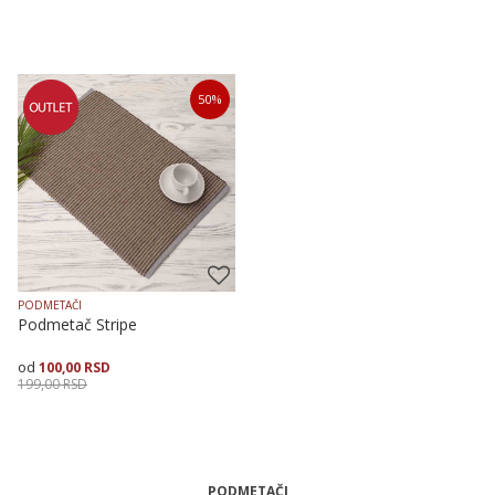
Dodaj u korpu
Dodaj u korpu
50
%
PODMETAČI
Podmetač Stripe
100,00
RSD
199,00
RSD
Dodaj u korpu
PODMETAČI