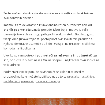
Želite svečano da ukrasite sto za ručavanje ili zaštite stolnjak tokom
svakodnevnih obeda?
Imamo i za to dekorativno i funkcionalno rešenje. Izaberite neki od
stonih podmetača
iz naše ponude. Izbor boja i motiva je veliki,
dimenzije takve da se mogu prilagoditi svakom stolu. Stabilno, gusto
tkanje omogućava trajnost i postojanost ovih kvalitetnih proizvoda.
Njihova dekorativnost može doći do izražaja i na ukrasnim stočićima,
komodama ili policama.
Ukoliko su vam potrebni
podmetači za ručavanje
ili
podmetači za
sto
, poručite ih putem našeg Online shopa i u najkraćem roku stići će na
vašu adresu
Podmetači iz naše ponude savršeno će se uklopiti sa ostalim
proizvodima koje možete kupiti kod nas a to su
prostirke
,
jastučnice
,
nadstolnjaci
,
prekrivači
i
zavese i draperije
.