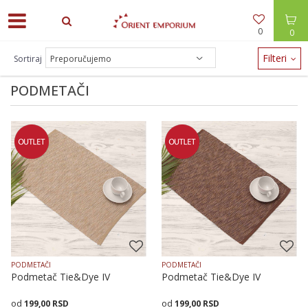
0
0
ODEĆA -30% / NAKIT -20% - zalihe brzo nestaju!
Filteri
Sortiraj
PODMETAČI
PODMETAČI
PODMETAČI
Podmetač Tie&Dye IV
Podmetač Tie&Dye IV
199,00
RSD
199,00
RSD