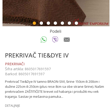
1
2
3
4
5
6
7
Podeli
PREKRIVAČ TIE&DYE IV
PREKRIVAČI
Šifra artikla:
8605017691597
Barkod:
8605017691597
Prekrivač Tie&Dye IV tamno BRAON-SIVI, širine 150cm ili 200cm i
dužine 225cm ili 250cm (plus rese 8cm sa obe strane širine). Našim
prekrivačem ZAŠTITIĆETE krevet od habanja i produžiti mu vek
trajanja. Sastav je mešavina pamuka
...
DETALJNIJE