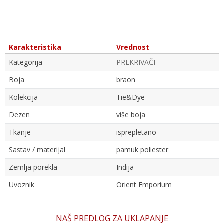
Karakteristika
Vrednost
Kategorija
PREKRIVAČI
Boja
braon
Kolekcija
Tie&Dye
Dezen
više boja
Tkanje
isprepletano
Sastav / materijal
pamuk poliester
Zemlja porekla
Indija
Uvoznik
Orient Emporium
Ime/Nadimak
NAŠ PREDLOG ZA UKLAPANJE