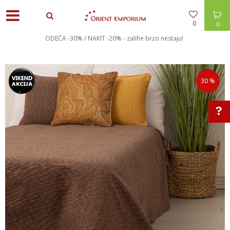
0
0
ODEĆA -30% / NAKIT -20% - zalihe brzo nestaju!
30
%