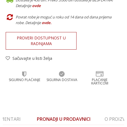
Dostava je 450 din. Preko 5.000 din dostava je BESPLATNA!
Detaljnije
ovde
Povrat robe je moguć u roku od 14 dana od dana prijema
robe. Detaljnije
ovde
.
PROVERI DOSTUPNOST U
RADNJAMA
Sačuvajte u listi želja
SIGURNO PLAĆANJE
SIGURNA DOSTAVA
PLAĆANJE
KARTICOM
MENTARI
PRONADJI U PRODAVNICI
O PROIZ