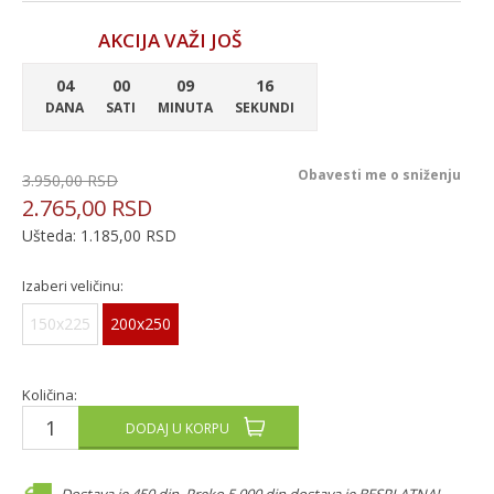
AKCIJA VAŽI JOŠ
04
00
09
16
DANA
SATI
MINUTA
SEKUNDI
Obavesti me o sniženju
3.950,00
RSD
2.765,00
RSD
Ušteda:
1.185,00
RSD
Izaberi veličinu:
150x225
200x250
Količina:
DODAJ U KORPU