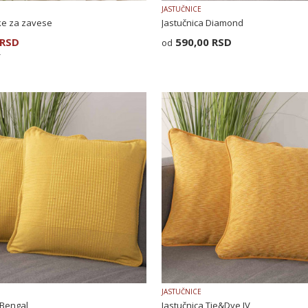
JASTUČNICE
ke za zavese
Jastučnica Diamond
RSD
590,00
RSD
D
JASTUČNICE
 Bengal
Jastučnica Tie&Dye IV