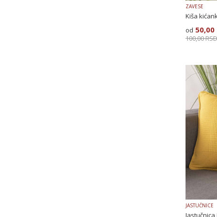
ZAVESE
Kiša kićan
50,00
100,00
RS
JASTUČNICE
Jastučnica