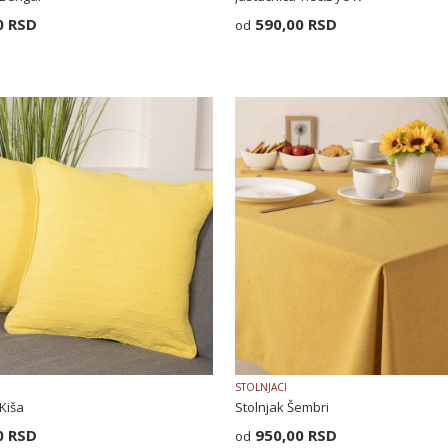
0
RSD
590,00
RSD
STOLNJACI
 Kiša
Stolnjak Šembri
0
RSD
950,00
RSD