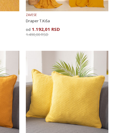
ZAVESE
Draper T.Kiša
1.192,01
RSD
1.490,00
RSD