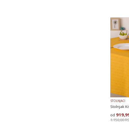
STOLNJACI
Stolnjak K
919,9
1.150,00
R