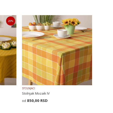
20
%
STOLNJACI
Stolnjak Mozaik IV
850,00
RSD