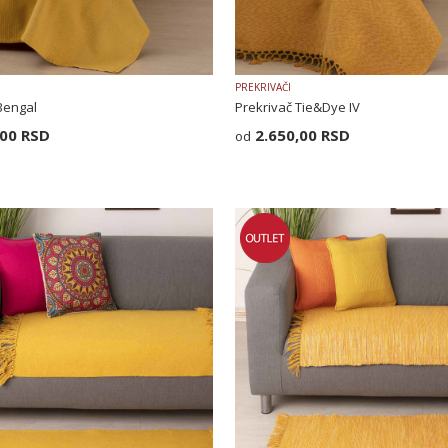
PREKRIVAČI
Bengal
Prekrivač Tie&Dye IV
,00
RSD
2.650,00
RSD