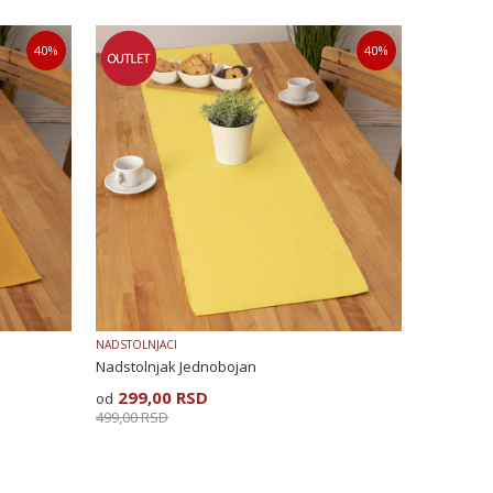
40
%
40
%
NADSTOLNJACI
Nadstolnjak Jednobojan
299,00
RSD
499,00
RSD