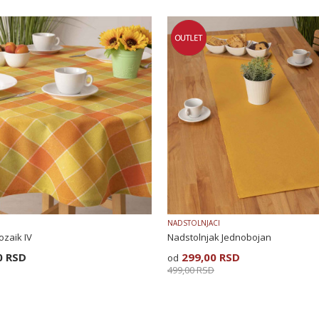
NADSTOLNJACI
ozaik IV
Nadstolnjak Jednobojan
0
RSD
299,00
RSD
499,00
RSD