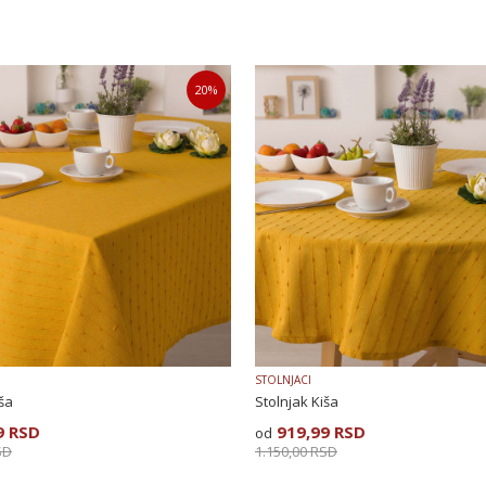
20
%
STOLNJACI
iša
Stolnjak Kiša
9
RSD
919,99
RSD
SD
1.150,00
RSD