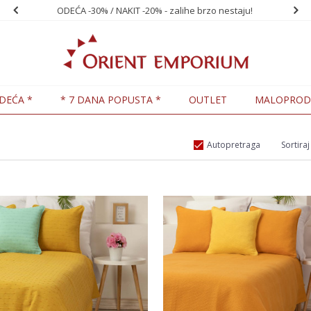
ODEĆA -30% / NAKIT -20% - zalihe brzo nestaju!
POPUSTI U KORP
DEĆA *
* 7 DANA POPUSTA *
OUTLET
MALOPROD
Autopretraga
Sortiraj