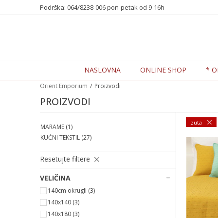
648238006
Podrška: 064/8238-006 pon-petak od 9-16h
7 DANA POPUSTA -20%
NASLOVNA
ONLINE SHOP
* O
Orient Emporium
Proizvodi
PROIZVODI
zuta
MARAME
(1)
KUĆNI TEKSTIL
(27)
Resetujte filtere
VELIČINA
140cm okrugli
(3)
140x140
(3)
140x180
(3)