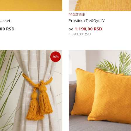
PROSTIRKE
Basket
Prostirka Tie&Dye IV
,00
RSD
1.190,00
RSD
1.390,00
RSD
50
%