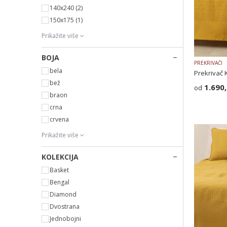
140x240
(2)
150x175
(1)
Prikažite više
BOJA
PREKRIVAČI
bela
Prekrivač 
bež
1.690
braon
crna
crvena
Prikažite više
KOLEKCIJA
Basket
Bengal
Diamond
Dvostrana
Jednobojni