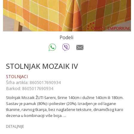
Podeli
STOLNJAK MOZAIK IV
STOLNJACI
Šifra artikla:
8605017690934
Barkod:
8605017690934
Stolnjak Mozaik ŽUTI šareni, širine 140cm i dužine 140cm ili 180cm.
Sastav je pamuk (80%) i poliester (20%). Izradjen je od lagane
tkanine, ravnog tkanja, bez naglašene teksture, dinamičkog karo
dezena u kombinaciji više boja.
...
DETALJNIJE