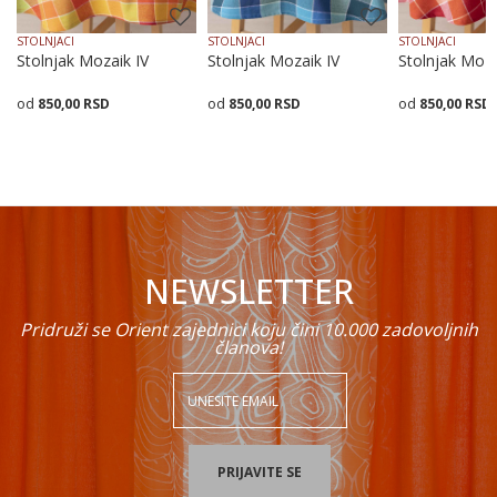
STOLNJACI
STOLNJACI
STOLNJACI
Stolnjak Mozaik IV
Stolnjak Mozaik IV
Stolnjak Moza
850,00
RSD
850,00
RSD
850,00
RSD
POŠALJI
Dodaj u korpu
Dodaj u korpu
Dodaj
NEWSLETTER
Pridruži se Orient zajednici koju čini 10.000 zadovoljnih
članova!
PRIJAVITE SE