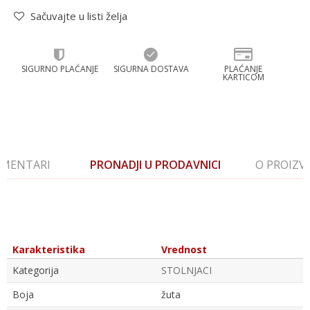
Sačuvajte u listi želja
SIGURNO PLAĆANJE
SIGURNA DOSTAVA
PLAĆANJE
KARTICOM
MENTARI
PRONADJI U PRODAVNICI
O PROIZ
Karakteristika
Vrednost
Kategorija
STOLNJACI
Boja
žuta