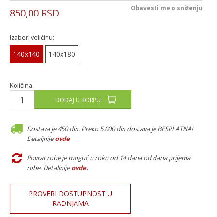
Obavesti me o sniženju
850,00
RSD
Izaberi veličinu:
140x140
140x180
Količina:
DODAJ U KORPU
Dostava je 450 din. Preko 5.000 din dostava je BESPLATNA!
Detaljnije
ovde
Povrat robe je moguć u roku od 14 dana od dana prijema
robe. Detaljnije
ovde
.
PROVERI DOSTUPNOST U
RADNJAMA