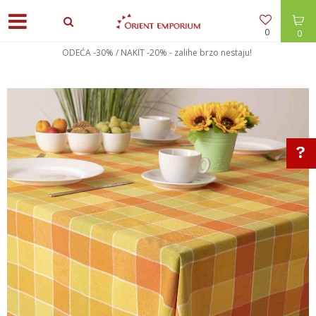
0
0
ODEĆA -30% / NAKIT -20% - zalihe brzo nestaju!