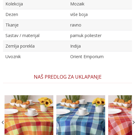
Kolekcija
Mozaik
Dezen
više boja
Tkanje
ravno
Sastav / materijal
pamuk poliester
Zemlja porekla
Indija
Uvoznik
Orient Emporium
Ime/Nadimak
NAŠ PREDLOG ZA UKLAPANJE
Email
Poruka