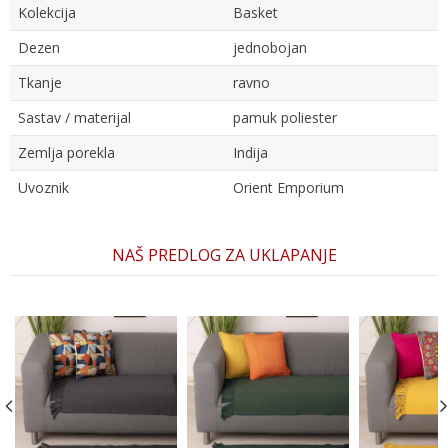
Kolekcija
Basket
Dezen
jednobojan
Tkanje
ravno
Sastav / materijal
pamuk poliester
Zemlja porekla
Indija
Uvoznik
Orient Emporium
Ime/Nadimak
NAŠ PREDLOG ZA UKLAPANJE
Email
Poruka