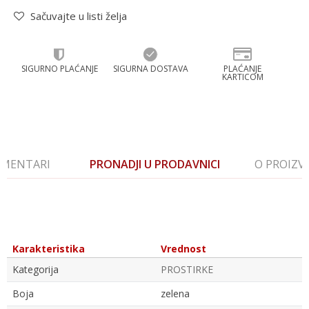
Sačuvajte u listi želja
SIGURNO PLAĆANJE
SIGURNA DOSTAVA
PLAĆANJE
KARTICOM
MENTARI
PRONADJI U PRODAVNICI
O PROIZ
Karakteristika
Vrednost
Kategorija
PROSTIRKE
Boja
zelena