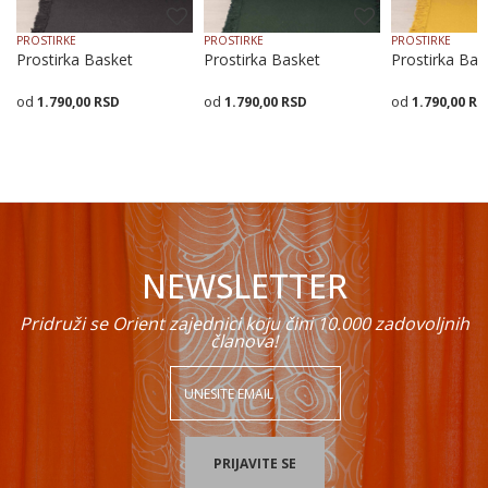
PROSTIRKE
PROSTIRKE
PROSTIRKE
Prostirka Basket
Prostirka Basket
Prostirka Bas
1.790,00
RSD
1.790,00
RSD
1.790,00
RS
POŠALJI
Veličina
Dodaj u korpu
Veličina
Dodaj u korpu
Veličina
Dodaj
70X70
70X160
70X200
70X70
70X160
70X200
70X70
70X160
7
NEWSLETTER
Pridruži se Orient zajednici koju čini 10.000 zadovoljnih
članova!
PRIJAVITE SE