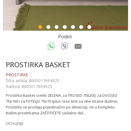
1
2
3
4
5
6
7
Podeli
PROSTIRKA BASKET
PROSTIRKE
Šifra artikla:
8605017694925
Barkod:
8605017694925
Prostirka Basket svetlo ZELENA, za TROSED 70x200, za DVOSED
70x160 i za FOTELJU 70x70 (plus rese 6cm sa obe strane dužine).
Prostirke se prodaju pojedinačno po dimenziji, ne u kompletu.
Našim prostirkama ZAŠTITIĆETE sedalne del
...
DETALJNIJE