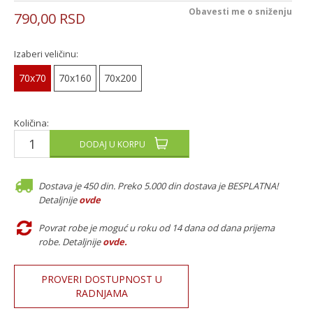
Obavesti me o sniženju
790,00
RSD
Izaberi veličinu:
70x70
70x160
70x200
Količina:
DODAJ U KORPU
Dostava je 450 din. Preko 5.000 din dostava je BESPLATNA!
Detaljnije
ovde
Povrat robe je moguć u roku od 14 dana od dana prijema
robe. Detaljnije
ovde
.
PROVERI DOSTUPNOST U
RADNJAMA