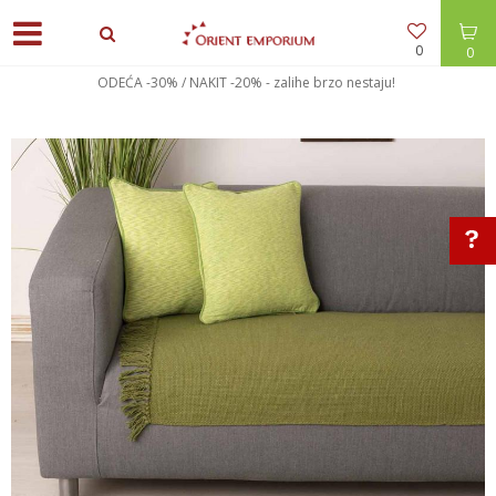
0
0
ODEĆA -30% / NAKIT -20% - zalihe brzo nestaju!