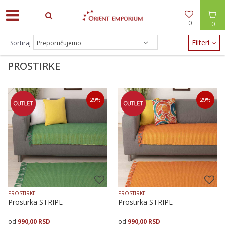
0
0
ODEĆA -30% / NAKIT -20% - zalihe brzo nestaju!
Filteri
Sortiraj
PROSTIRKE
29
%
29
%
PROSTIRKE
PROSTIRKE
Prostirka STRIPE
Prostirka STRIPE
990,00
RSD
990,00
RSD