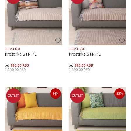
PROSTIRKE
PROSTIRKE
Prostirka STRIPE
Prostirka STRIPE
990,00
RSD
990,00
RSD
1.390,00
RSD
1.390,00
RSD
Veličina
Dodaj u korpu
Veličina
Dodaj u korpu
14
%
33
%
70X120
70X120
70X200
70X160