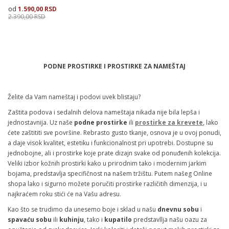
1.590,00
RSD
2.390,00
RSD
Veličina
Dodaj u korpu
PODNE PROSTIRKE I PROSTIRKE ZA NAMEŠTAJ
70X200
Želite da Vam nameštaj i podovi uvek blistaju?
Zaštita podova i sedalnih delova nameštaja nikada nije bila lepša i
jednostavnija. Uz naše
podne prostirke
ili
prostirke za krevete
, lako
ćete zaštititi sve površine. Rebrasto gusto tkanje, osnova je u ovoj ponudi,
a daje visok kvalitet, estetiku i funkcionalnost pri upotrebi. Dostupne su
jednobojne, ali i prostirke koje prate dizajn svake od ponuđenih kolekcija.
Veliki izbor kožnih prostirki kako u prirodnim tako i modernim jarkim
bojama, predstavlja specifičnost na našem tržištu. Putem našeg Online
shopa lako i sigurno možete poručiti prostirke različitih dimenzija, i u
najkraćem roku stići će na Vašu adresu.
Kao što se trudimo da unesemo boje i sklad u našu
dnevnu sobu
i
spavaću sobu
ili
kuhinju
, tako i
kupatilo
predstavllja našu oazu za