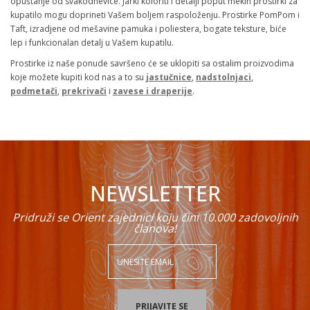
opuštanje od svakodnevice. Jarki koloriti i detalji poput mekih prostirki za
kupatilo mogu doprineti Vašem boljem raspoloženju. Prostirke PomPom i
Taft, izradjene od mešavine pamuka i poliestera, bogate teksture, biće
lep i funkcionalan detalj u Vašem kupatilu.
Prostirke iz naše ponude savršeno će se uklopiti sa ostalim proizvodima
koje možete kupiti kod nas a to su
jastučnice
,
nadstolnjaci
,
podmetači
,
prekrivači
i
zavese i draperije
.
NEWSLETTER
Pridruži se Orient zajednici koju čini 10.000 zadovoljnih
članova!
PRIJAVITE SE