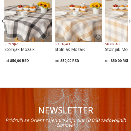
Poruka
STOLNJACI
STOLNJACI
STOLNJACI
Stolnjak Mozaik
Stolnjak Mozaik
Stolnjak Moz
850,00
RSD
850,00
RSD
850,00
RSD
POŠALJI
Veličina
Dodaj
140X140
140X18
Dodaj u korpu
Dodaj u korpu
NEWSLETTER
Pridruži se Orient zajednici koju čini 10.000 zadovoljnih
članova!