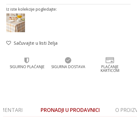
Iz iste kolekcije pogledajte:
Sačuvajte u listi želja
SIGURNO PLAĆANJE
SIGURNA DOSTAVA
PLAĆANJE
KARTICOM
MENTARI
PRONADJI U PRODAVNICI
O PROIZ