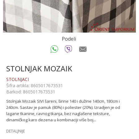
Podeli
STOLNJAK MOZAIK
STOLNJACI
Šifra artikla:
8605017673531
Barkod:
8605017673531
Stolnjak Mozaik SIVI šareni, širine 140 i dužine 140cm, 180cm i
240cm. Sastav je pamuk (80%) i poliester (20%). Izradjen je od
lagane tkanine, ravnog tkanja, bez naglašene teksture,
dinamičkog karo dezena u kombinaciji više boj
...
DETALJNIJE