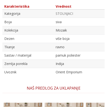
Karakteristika
Vrednost
Kategorija
STOLNJACI
Boja
siva
Kolekcija
Mozaik
Dezen
više boja
Tkanje
ravno
Sastav / materijal
pamuk poliester
Zemlja porekla
Indija
Uvoznik
Orient Emporium
Ime/Nadimak
NAŠ PREDLOG ZA UKLAPANJE
Email