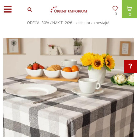
0
0
ODEĆA -30% / NAKIT -20% - zalihe brzo nestaju!