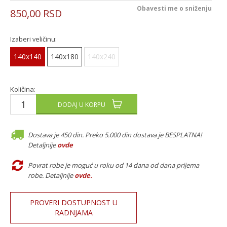
Obavesti me o sniženju
850,00
RSD
Izaberi veličinu:
140x140
140x180
140x240
Količina:
DODAJ U KORPU
Dostava je 450 din. Preko 5.000 din dostava je BESPLATNA!
Detaljnije
ovde
Povrat robe je moguć u roku od 14 dana od dana prijema
robe. Detaljnije
ovde
.
PROVERI DOSTUPNOST U
RADNJAMA