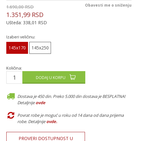
Obavesti me o sniženju
1.690,00
RSD
1.351,99
RSD
Ušteda:
338,01
RSD
Izaberi veličinu:
145x170
145x250
Količina:
DODAJ U KORPU
Dostava je 450 din. Preko 5.000 din dostava je BESPLATNA!
Detaljnije
ovde
Povrat robe je moguć u roku od 14 dana od dana prijema
robe. Detaljnije
ovde
.
PROVERI DOSTUPNOST U