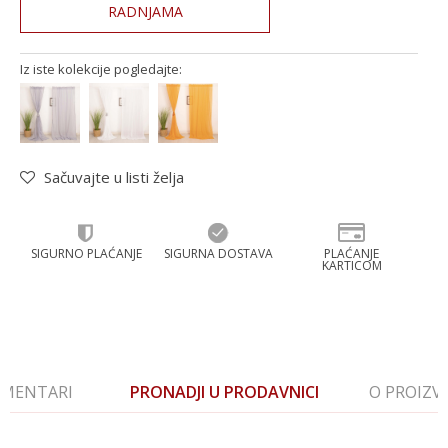
RADNJAMA
Iz iste kolekcije pogledajte:
Sačuvajte u listi želja
SIGURNO PLAĆANJE
SIGURNA DOSTAVA
PLAĆANJE
KARTICOM
MENTARI
PRONADJI U PRODAVNICI
O PROIZ