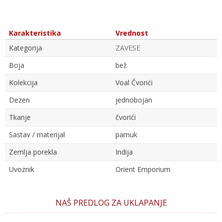
Karakteristika
Vrednost
Kategorija
ZAVESE
Boja
bež
Kolekcija
Voal Čvorići
Dezen
jednobojan
Tkanje
čvorići
Sastav / materijal
pamuk
Zemlja porekla
Indija
Uvoznik
Orient Emporium
Ime/Nadimak
NAŠ PREDLOG ZA UKLAPANJE
Email