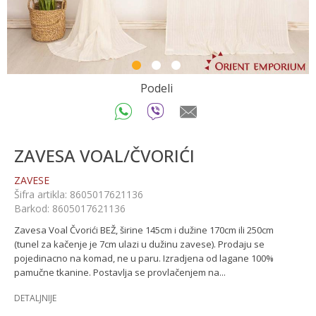
1
2
3
Podeli
ZAVESA VOAL/ČVORIĆI
ZAVESE
Šifra artikla:
8605017621136
Barkod:
8605017621136
Zavesa Voal Čvorići BEŽ, širine 145cm i dužine 170cm ili 250cm
(tunel za kačenje je 7cm ulazi u dužinu zavese). Prodaju se
pojedinacno na komad, ne u paru. Izradjena od lagane 100%
pamučne tkanine. Postavlja se provlačenjem na
...
DETALJNIJE