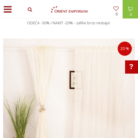
0
0
ODEĆA -30% / NAKIT -20% - zalihe brzo nestaju!
20
%