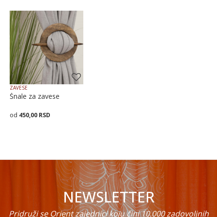
Poruka
ZAVESE
Šnale za zavese
450,00
RSD
POŠALJI
Dodaj u korpu
NEWSLETTER
Pridruži se Orient zajednici koju čini 10.000 zadovoljnih