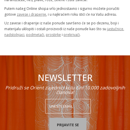
Putem našeg Online shopa vrlo jednostavno i sigurno možete poručiti
gotove
zavese i draperije
, i u najkraćem roku stići će na Vašu adresu.
Uz zavese i draperije iz naše ponude savršeno će se po dezenu, boji i
materijalu uklopiti i ostali proizvodi iz naše ponude kao što su
jastučnice
,
nadstolnjaci
,
podmetači
,
prostirke
i
prekrivači
.
NEWSLETTER
Pridruži se Orient zajednici koju čini 10.000 zadovoljnih
članova!
PRIJAVITE SE