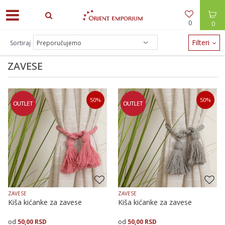
0
0
ODEĆA -30% / NAKIT -20% - zalihe brzo nestaju!
Filteri
Sortiraj
ZAVESE
50
%
50
%
ZAVESE
ZAVESE
Kiša kićanke za zavese
Kiša kićanke za zavese
50,00
RSD
50,00
RSD