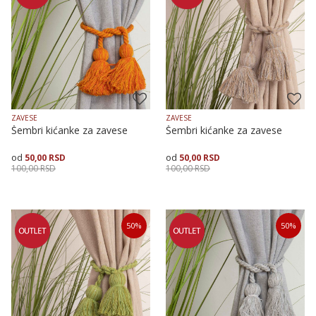
ZAVESE
ZAVESE
Šembri kićanke za zavese
Šembri kićanke za zavese
50,00
RSD
50,00
RSD
100,00
RSD
100,00
RSD
Dodaj u korpu
Dodaj u korpu
50
%
50
%