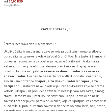
50,00
RSD
100,00
RSD
Dodaj u korpu
ZAVESE I DRAPERIJE
Želite sunce svaki dan u svom domu?
Ukoliko želite transparentne zavese koje propuštaju mnogo svetlosti,
opredelite se za neke iz kolekcija Voal čvorići, Voal Mrežaste ili Štampani
poliester. Jednostavne za postavljanje, sa već prišivenim trakama za
kačenje, u širokoj paleti boja i dezena, savršeno se uklapaju u svaki
prostor, bilo da su u pitanju
zavese za dnevnu sobu
ili
zavese za
spavaću sobu
. Ako pak želite zaštitu od svetla ili dodatnu dekoraciju,
ako su Vam potrebne
draperije za dnevnu sobu
ili
draperije za
dečiju sobu
, izaberite neke iz kolekcije Draper Mrežaste koje se prema
koloritu uklapaju uz ponuđene zavese iz kolekcije Voal Mrežaste, a mogu
stajati i samostalno. Detalj koji se savršeno uklapa uz svaku od naših
zavesa i draperija jesu pamučne kićanke, koje će upotpuni Vaš prostor sa
puno stila. U ponudi imamo zavese u sledećim bojama: bele, bež, braon,
narandžaste, nes, plave, roze, zelene i žute zavese.