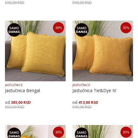
590,00
RSD
590,00
RSD
Veličina
Dodaj u korpu
Veličina
Dodaj u korpu
30
%
30
%
40X40
50X50
40X40
50X50
JASTUČNICE
JASTUČNICE
Jastučnica Bengal
Jastučnica Tie&Dye IV
385,00
RSD
413,00
RSD
550,00
RSD
590,00
RSD
Veličina
Dodaj u korpu
Dodaj u korpu
30
%
30
%
40X40
50X50