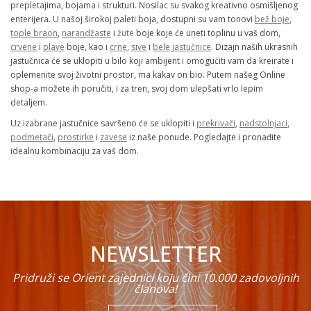
prepletajima, bojama i strukturi. Nosilac su svakog kreativno osmišljenog
enterijera. U našoj širokoj paleti boja, dostupni su vam tonovi
bež boje
,
tople braon
,
narandžaste
i
žute
boje koje će uneti toplinu u vaš dom,
crvene
i
plave
boje, kao i
crne
,
sive
i
bele jastučnice
. Dizajn naših ukrasnih
jastučnica će se uklopiti u bilo koji ambijent i omogućiti vam da kreirate i
oplemenite svoj životni prostor, ma kakav on bio. Putem našeg Online
shop-a možete ih poručiti, i za tren, svoj dom ulepšati vrlo lepim
detaljem.
Uz izabrane jastučnice savršeno će se uklopiti i
prekrivači
,
nadstolnjaci
,
podmetači
,
prostirke
i
zavese
iz naše ponude. Pogledajte i pronađite
idealnu kombinaciju za vaš dom.
NEWSLETTER
Pridruži se Orient zajednici koju čini 10.000 zadovoljnih
članova!