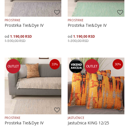
PROSTIRKE
PROSTIRKE
Prostirka Tie&Dye IV
Prostirka Tie&Dye IV
1.190,00
RSD
1.190,00
RSD
1.590,00
RSD
1.390,00
RSD
Veličina
Dodaj u korpu
Veličina
Dodaj u korpu
33
%
30
%
70X120
70X160
70X200
70X120
PROSTIRKE
JASTUČNICE
Prostirka Tie&Dye IV
Jastučnica KING 12/25