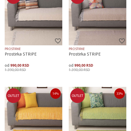
PROSTIRKE
PROSTIRKE
Prostirka STRIPE
Prostirka STRIPE
990,00
RSD
990,00
RSD
1.390,00
RSD
1.390,00
RSD
Veličina
Dodaj u korpu
Veličina
Dodaj u korpu
14
%
33
%
70X120
70X120
70X200
70X160