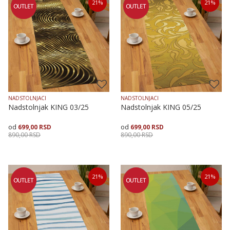
21
%
21
%
50X50
50X50
NADSTOLNJACI
NADSTOLNJACI
Nadstolnjak KING 03/25
Nadstolnjak KING 05/25
699,00
RSD
699,00
RSD
890,00
RSD
890,00
RSD
Dodaj u korpu
Dodaj u korpu
21
%
21
%