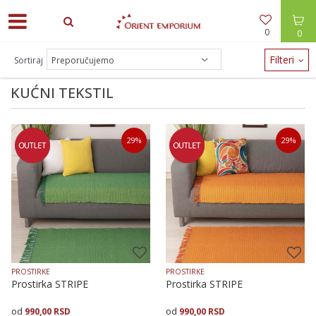
0
0
ODEĆA -30% / NAKIT -20% - zalihe brzo nestaju!
Filteri
Sortiraj
KUĆNI TEKSTIL
29
%
29
%
PROSTIRKE
PROSTIRKE
Prostirka STRIPE
Prostirka STRIPE
990,00
RSD
990,00
RSD