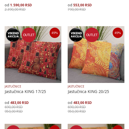
1.590,00
RSD
553,00
RSD
2.390,00
RSD
790,00
RSD
Veličina
Dodaj u korpu
Veličina
Dodaj u korpu
49
%
49
%
70X200
40X40
50X50
JASTUČNICE
JASTUČNICE
Jastučnica KING 17/25
Jastučnica KING 20/25
483,00
RSD
483,00
RSD
690,00
RSD
690,00
RSD
950,00
RSD
950,00
RSD
Veličina
Dodaj u korpu
Veličina
Dodaj u korpu