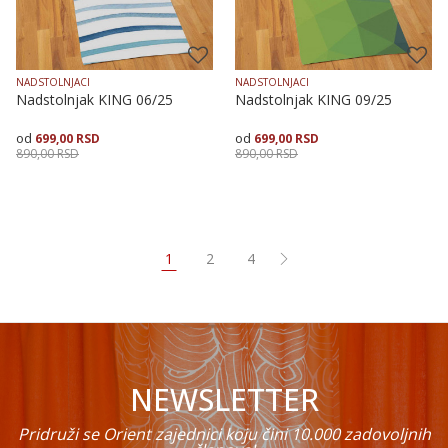
NADSTOLNJACI
NADSTOLNJACI
Nadstolnjak KING 06/25
Nadstolnjak KING 09/25
699,00
RSD
699,00
RSD
890,00
RSD
890,00
RSD
Dodaj u korpu
Dodaj u korpu
1
2
4
NEWSLETTER
Pridruži se Orient zajednici koju čini 10.000 zadovoljnih