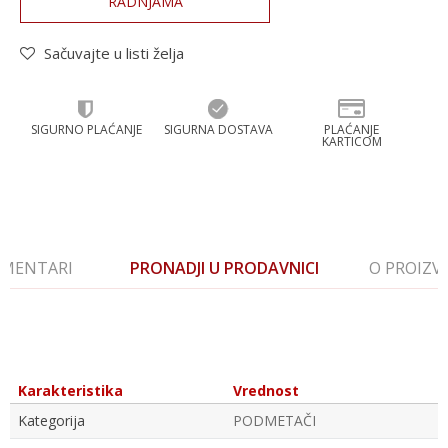
RADNJAMA
Sačuvajte u listi želja
SIGURNO PLAĆANJE
SIGURNA DOSTAVA
PLAĆANJE
KARTICOM
MENTARI
PRONADJI U PRODAVNICI
O PROIZ
Karakteristika
Vrednost
Kategorija
PODMETAČI