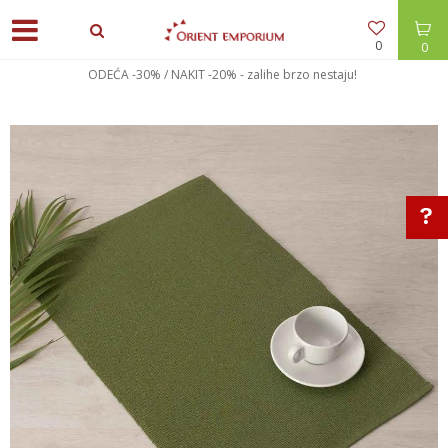
0
0
ODEĆA -30% / NAKIT -20% - zalihe brzo nestaju!