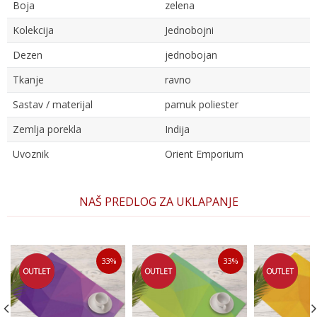
Boja
zelena
Kolekcija
Jednobojni
Dezen
jednobojan
Tkanje
ravno
Sastav / materijal
pamuk poliester
Zemlja porekla
Indija
Uvoznik
Orient Emporium
Ime/Nadimak
NAŠ PREDLOG ZA UKLAPANJE
Email
33
%
33
%
Poruka