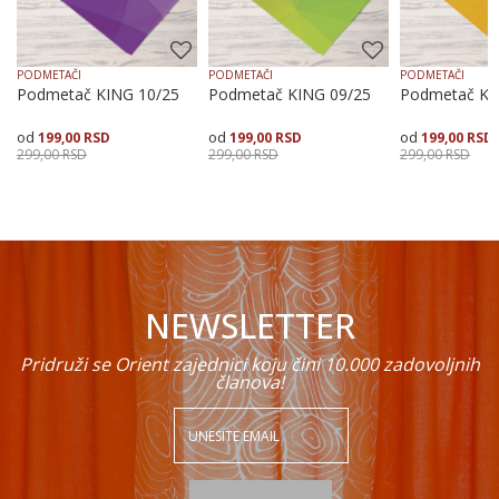
PODMETAČI
PODMETAČI
PODMETAČI
Podmetač KING 10/25
Podmetač KING 09/25
Podmetač KI
199,00
RSD
199,00
RSD
199,00
RSD
POŠALJI
299,00
RSD
299,00
RSD
299,00
RSD
Dodaj u korpu
Dodaj u korpu
Dodaj
NEWSLETTER
Pridruži se Orient zajednici koju čini 10.000 zadovoljnih
članova!