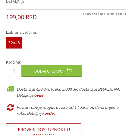
DETALJNIJE
Obavesti me o sniženju
199,00
RSD
Izabrana veličina:
32x48
Količina:
DODAJ U KORPU
Dostava je 450 din. Preko 5.000 din dostava je BESPLATNA!
Detaljnije
ovde
Povrat robe je moguć u roku od 14 dana od dana prijema
robe. Detaljnije
ovde
.
PROVERI DOSTUPNOST U