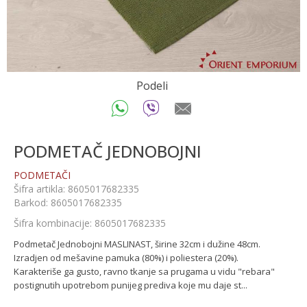
Podeli
PODMETAČ JEDNOBOJNI
PODMETAČI
Šifra artikla:
8605017682335
Barkod:
8605017682335
Šifra kombinacije:
8605017682335
Podmetač Jednobojni MASLINAST, širine 32cm i dužine 48cm.
Izradjen od mešavine pamuka (80%) i poliestera (20%).
Karakteriše ga gusto, ravno tkanje sa prugama u vidu "rebara"
postignutih upotrebom punijeg prediva koje mu daje st
...