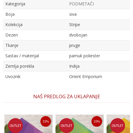
Kategorija
PODMETAČI
Boja
siva
Kolekcija
Stripe
Dezen
dvobojan
Tkanje
pruge
Sastav / materijal
pamuk poliester
Zemlja porekla
Indija
Uvoznik
Orient Emporium
Ime/Nadimak
NAŠ PREDLOG ZA UKLAPANJE
Email
33
%
33
%