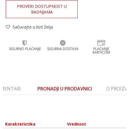
PROVERI DOSTUPNOST U
RADNJAMA
Sačuvajte u listi želja
SIGURNO PLAĆANJE
SIGURNA DOSTAVA
PLAĆANJE
KARTICOM
MENTARI
PRONADJI U PRODAVNICI
O PROIZ
Karakteristika
Vrednost