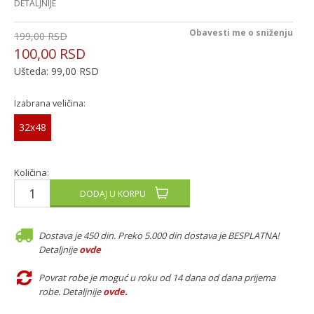
DETALJNIJE
Obavesti me o sniženju
199,00
RSD
100,00
RSD
Ušteda:
99,00
RSD
Izabrana veličina:
32x48
Količina:
DODAJ U KORPU
Dostava je 450 din. Preko 5.000 din dostava je BESPLATNA!
Detaljnije
ovde
Povrat robe je moguć u roku od 14 dana od dana prijema
robe. Detaljnije
ovde
.