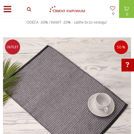
0
0
ODEĆA -30% / NAKIT -20% - zalihe brzo nestaju!
50
%