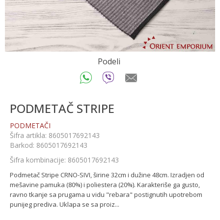
Podeli
PODMETAČ STRIPE
PODMETAČI
Šifra artikla:
8605017692143
Barkod:
8605017692143
Šifra kombinacije:
8605017692143
Podmetač Stripe CRNO-SIVI, širine 32cm i dužine 48cm. Izradjen od
mešavine pamuka (80%) i poliestera (20%). Karakteriše ga gusto,
ravno tkanje sa prugama u vidu "rebara" postignutih upotrebom
punijeg prediva. Uklapa se sa proiz
...