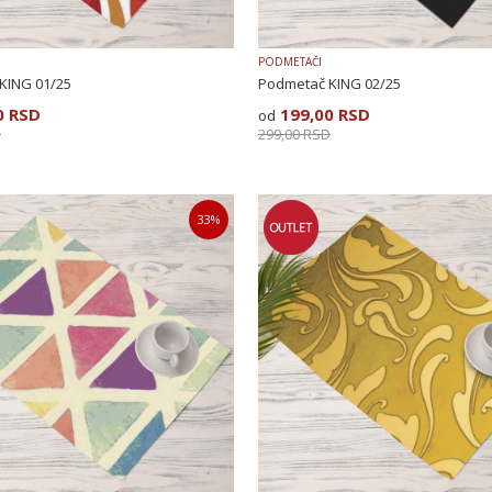
PODMETAČI
KING 01/25
Podmetač KING 02/25
0
RSD
199,00
RSD
D
299,00
RSD
33
%