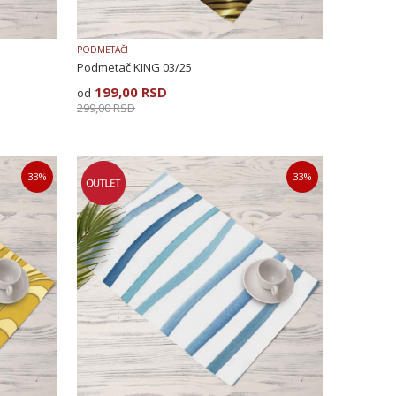
PODMETAČI
Podmetač KING 03/25
199,00
RSD
299,00
RSD
33
%
33
%