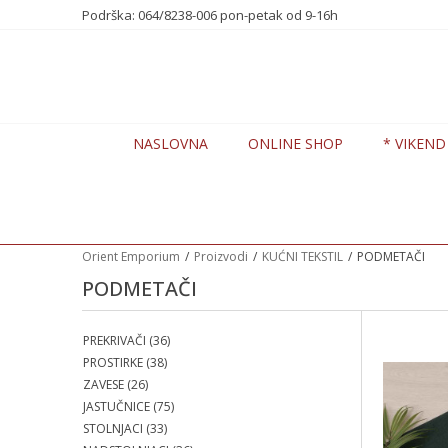
te nas na 0648238006
Podrška: 064/8238-006 pon-petak od 9-16h
7 DANA POPUSTA -20%
NASLOVNA
ONLINE SHOP
* VIKEND
Orient Emporium
Proizvodi
KUĆNI TEKSTIL
PODMETAČI
PODMETAČI
PREKRIVAČI
(36)
PROSTIRKE
(38)
ZAVESE
(26)
JASTUČNICE
(75)
STOLNJACI
(33)