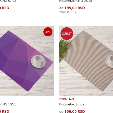
KING 07/25
Podmetač KING 08/25
0
RSD
199,00
RSD
D
299,00
RSD
33
%
PODMETAČI
KING 10/25
Podmetač Stripe
0
RSD
100,00
RSD