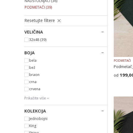
NADSTOLNJACI
(36)
PODMETAČI
(39)
Resetujte filtere
VELIČINA
32x48
(39)
BOJA
bela
PODMETAČI
Podmetač 
bež
199,0
braon
crna
crvena
Prikažite više
KOLEKCIJA
Jednobojni
King
Stripe