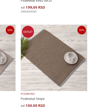
Podmetač KING 09/25
199,00
RSD
299,00
RSD
50
%
50
%
PODMETAČI
Podmetač Stripe
100,00
RSD