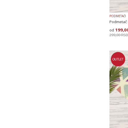
PODMETAČI
Podmetač 
199,0
299,00
RS