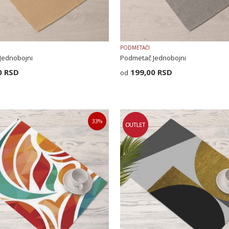
PODMETAČI
Jednobojni
Podmetač Jednobojni
0
RSD
199,00
RSD
33
%