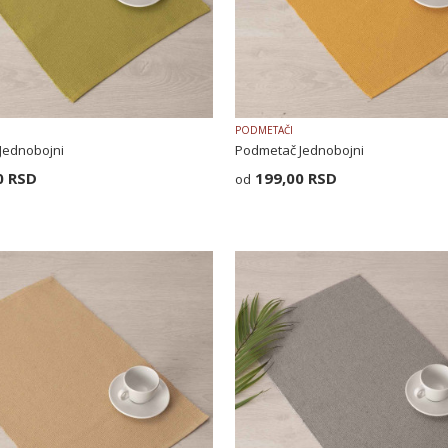
PODMETAČI
Jednobojni
Podmetač Jednobojni
0
RSD
199,00
RSD