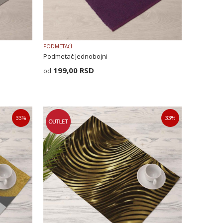
PODMETAČI
Podmetač Jednobojni
199,00
RSD
33
%
33
%