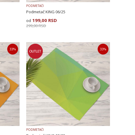
PODMETAČI
Podmetač KING 06/25
199,00
RSD
299,00
RSD
33
%
33
%
PODMETAČI