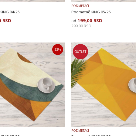
PODMETAČI
KING 04/25
Podmetač KING 05/25
0
RSD
199,00
RSD
D
299,00
RSD
33
%
PODMETAČI