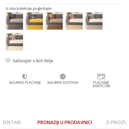
Iz iste kolekcije pogledajte:
Sačuvajte u listi želja
SIGURNO PLAĆANJE
SIGURNA DOSTAVA
PLAĆANJE
KARTICOM
MENTARI
PRONADJI U PRODAVNICI
O PROIZ