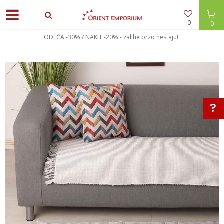
0
0
ODEĆA -30% / NAKIT -20% - zalihe brzo nestaju!