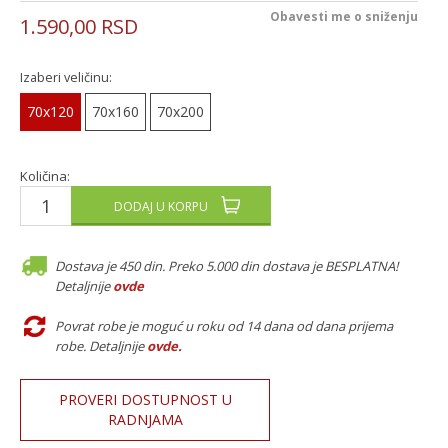
Obavesti me o sniženju
1.590,00
RSD
Izaberi veličinu:
70x120
70x160
70x200
Količina:
DODAJ U KORPU
Dostava je 450 din. Preko 5.000 din dostava je BESPLATNA!
Detaljnije
ovde
Povrat robe je moguć u roku od 14 dana od dana prijema
robe. Detaljnije
ovde
.
PROVERI DOSTUPNOST U
RADNJAMA