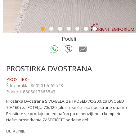
1
2
3
4
5
6
7
Podeli
PROSTIRKA DVOSTRANA
PROSTIRKE
Šifra artikla:
8605017665543
Barkod:
8605017665543
Prostirka Dvostrana SIVO-BELA, za TROSED 70x200, za DVOSED
70x160 i za FOTELJU 70x120 (plus rese 6cm sa obe strane dužine).
Prostirke se prodaju pojedinačno po dimenziji, ne u kompletu.
Našim prostirkama ZAŠTITIĆETE sedalne del
...
DETALJNIJE