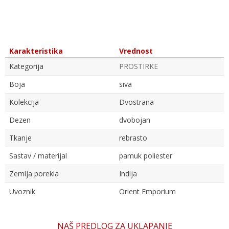
Karakteristika
Vrednost
Kategorija
PROSTIRKE
Boja
siva
Kolekcija
Dvostrana
Dezen
dvobojan
Tkanje
rebrasto
Sastav / materijal
pamuk poliester
Zemlja porekla
Indija
Uvoznik
Orient Emporium
Ime/Nadimak
NAŠ PREDLOG ZA UKLAPANJE