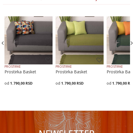
Email
Poruka
PROSTIRKE
PROSTIRKE
PROSTIRKE
Prostirka Basket
Prostirka Basket
Prostirka Bas
1.790,00
RSD
1.790,00
RSD
1.790,00
RS
POŠALJI
Veličina
Dodaj u korpu
Veličina
Dodaj u korpu
Veličina
Dodaj
70X70
70X160
70X200
70X70
70X160
70X200
70X70
70X160
7