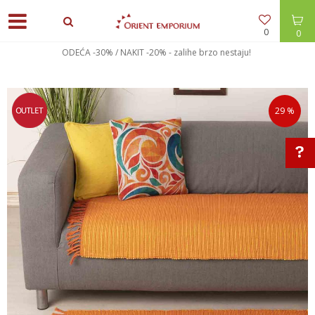
0
0
ODEĆA -30% / NAKIT -20% - zalihe brzo nestaju!
29
%