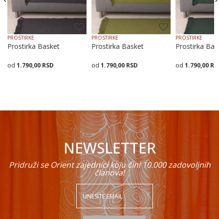
PROSTIRKE
PROSTIRKE
PROSTIRKE
Prostirka Basket
Prostirka Basket
Prostirka Bas
1.790,00
RSD
1.790,00
RSD
1.790,00
RS
POŠALJI
Veličina
Dodaj u korpu
Veličina
Dodaj u korpu
Veličina
Dodaj
70X70
70X160
70X200
70X70
70X160
70X200
70X70
70X160
7
NEWSLETTER
Pridruži se Orient zajednici koju čini 10.000 zadovoljnih
članova!