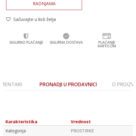
RADNJAMA
Sačuvajte u listi želja
SIGURNO PLAĆANJE
SIGURNA DOSTAVA
PLAĆANJE
KARTICOM
MENTARI
PRONADJI U PRODAVNICI
O PROIZ
Karakteristika
Vrednost
Kategorija
PROSTIRKE