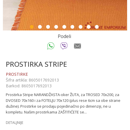
1
2
3
4
5
6
7
8
9
Podeli
PROSTIRKA STRIPE
PROSTIRKE
Šifra artikla:
8605017692013
Barkod:
8605017692013
Prostirka Stripe NARANDŽASTA-oker ŽUTA, za TROSED 70x200, za
DVOSED 70x160 i za FOTELJU 70x120 (plus rese 6cm sa obe strane
dužine). Prostirke se prodaju pojedinačno po dimenziji, ne u
kompletu. Našim prostirkama ZAŠTITIĆETE se
...
DETALJNIJE