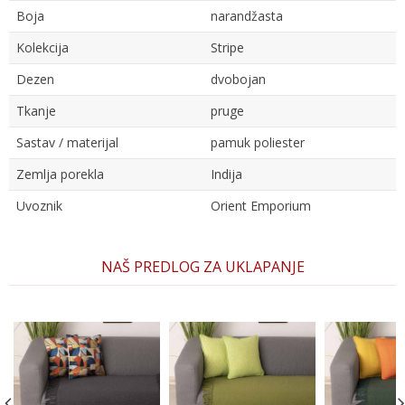
Boja
narandžasta
Kolekcija
Stripe
Dezen
dvobojan
Tkanje
pruge
Sastav / materijal
pamuk poliester
Zemlja porekla
Indija
Uvoznik
Orient Emporium
Ime/Nadimak
NAŠ PREDLOG ZA UKLAPANJE
Email
Poruka