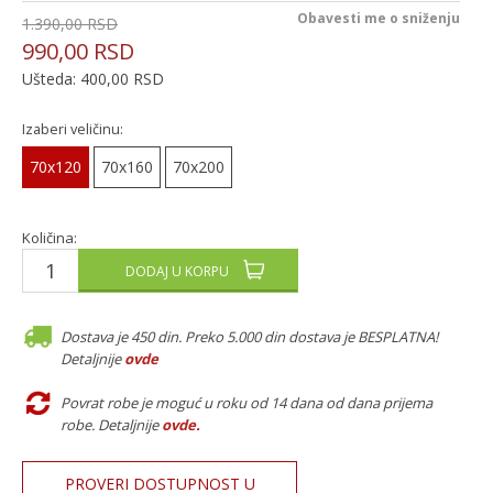
Obavesti me o sniženju
1.390,00
RSD
990,00
RSD
Ušteda:
400,00
RSD
Izaberi veličinu:
70x120
70x160
70x200
Količina:
DODAJ U KORPU
Dostava je 450 din. Preko 5.000 din dostava je BESPLATNA!
Detaljnije
ovde
Povrat robe je moguć u roku od 14 dana od dana prijema
robe. Detaljnije
ovde
.
PROVERI DOSTUPNOST U