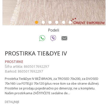
1
2
3
4
5
6
Podeli
PROSTIRKA TIE&DYE IV
PROSTIRKE
Šifra artikla:
8605017692297
Barkod:
8605017692297
Prostirka Tie&Dye IV BEŽ-BRAON, za TROSED 70x200, za DVOSED
70x160 i za FOTELJU 70x120 (plus rese 6cm sa obe strane dužine).
Prostirke se prodaju pojedinačno po dimenziji, ne u kompletu.
Našim prostirkama ZAŠTITIĆETE sedalne de
...
DETALJNIJE