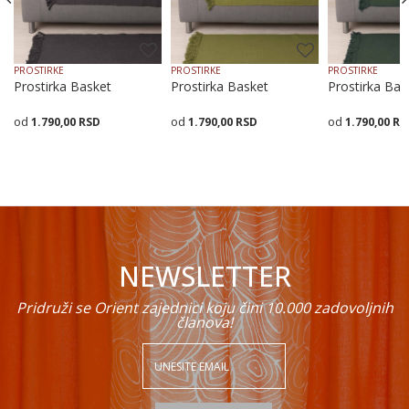
PROSTIRKE
PROSTIRKE
PROSTIRKE
Prostirka Basket
Prostirka Basket
Prostirka Bas
1.790,00
RSD
1.790,00
RSD
1.790,00
RS
POŠALJI
Veličina
Dodaj u korpu
Veličina
Dodaj u korpu
Veličina
Dodaj
70X70
70X160
70X200
70X70
70X160
70X200
70X70
70X160
7
NEWSLETTER
Pridruži se Orient zajednici koju čini 10.000 zadovoljnih
članova!