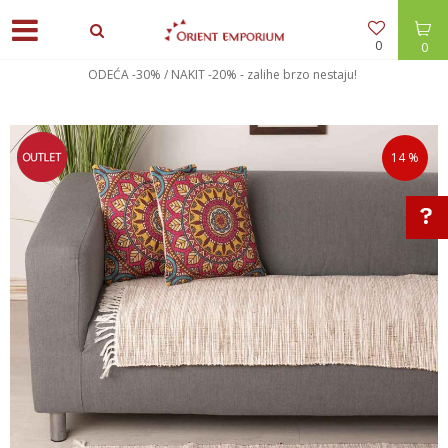
0
0
ODEĆA -30% / NAKIT -20% - zalihe brzo nestaju!
14
%