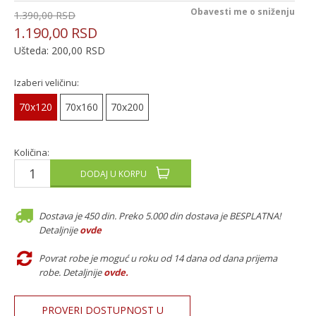
Obavesti me o sniženju
1.390,00
RSD
1.190,00
RSD
Ušteda:
200,00
RSD
Izaberi veličinu:
70x120
70x160
70x200
Količina:
DODAJ U KORPU
Dostava je 450 din. Preko 5.000 din dostava je BESPLATNA!
Detaljnije
ovde
Povrat robe je moguć u roku od 14 dana od dana prijema
robe. Detaljnije
ovde
.
PROVERI DOSTUPNOST U