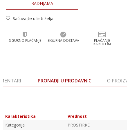
RADNJAMA
Sačuvajte u listi želja
SIGURNO PLAĆANJE
SIGURNA DOSTAVA
PLAĆANJE
KARTICOM
MENTARI
PRONADJI U PRODAVNICI
O PROIZ
Karakteristika
Vrednost
Kategorija
PROSTIRKE