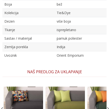
Boja
bež
Kolekcija
Tie&Dye
Dezen
više boja
Tkanje
isprepletano
Sastav / materijal
pamuk poliester
Zemlja porekla
Indija
Uvoznik
Orient Emporium
Ime/Nadimak
NAŠ PREDLOG ZA UKLAPANJE
Email
Poruka