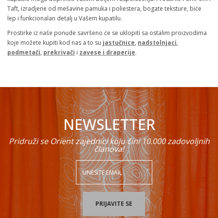
Taft, izradjene od mešavine pamuka i poliestera, bogate teksture, biće
lep i funkcionalan detalj u Vašem kupatilu.
Prostirke iz naše ponude savršeno će se uklopiti sa ostalim proizvodima
koje možete kupiti kod nas a to su
jastučnice
,
nadstolnjaci
,
podmetači
,
prekrivači
i
zavese i draperije
.
NEWSLETTER
Pridruži se Orient zajednici koju čini 10.000 zadovoljnih
članova!
PRIJAVITE SE