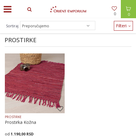
0
0
ODEĆA -30% / NAKIT -20% - zalihe brzo nestaju!
Filteri
Sortiraj
PROSTIRKE
PROSTIRKE
Prostirka Kožna
1.190,00
RSD