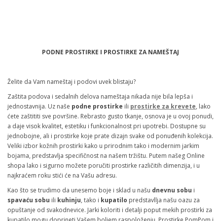
Veličina
Dodaj u korpu
PODNE PROSTIRKE I PROSTIRKE ZA NAMEŠTAJ
70X130
60X90
120X180
Želite da Vam nameštaj i podovi uvek blistaju?
Zaštita podova i sedalnih delova nameštaja nikada nije bila lepša i
jednostavnija. Uz naše
podne prostirke
ili
prostirke za krevete
, lako
ćete zaštititi sve površine. Rebrasto gusto tkanje, osnova je u ovoj ponudi,
a daje visok kvalitet, estetiku i funkcionalnost pri upotrebi. Dostupne su
jednobojne, ali i prostirke koje prate dizajn svake od ponuđenih kolekcija.
Veliki izbor kožnih prostirki kako u prirodnim tako i modernim jarkim
bojama, predstavlja specifičnost na našem tržištu. Putem našeg Online
shopa lako i sigurno možete poručiti prostirke različitih dimenzija, i u
najkraćem roku stići će na Vašu adresu.
Kao što se trudimo da unesemo boje i sklad u našu
dnevnu sobu
i
spavaću sobu
ili
kuhinju
, tako i
kupatilo
predstavllja našu oazu za
opuštanje od svakodnevice. Jarki koloriti i detalji poput mekih prostirki za
kupatilo mogu doprineti Vašem boljem raspoloženju. Prostirke PomPom i