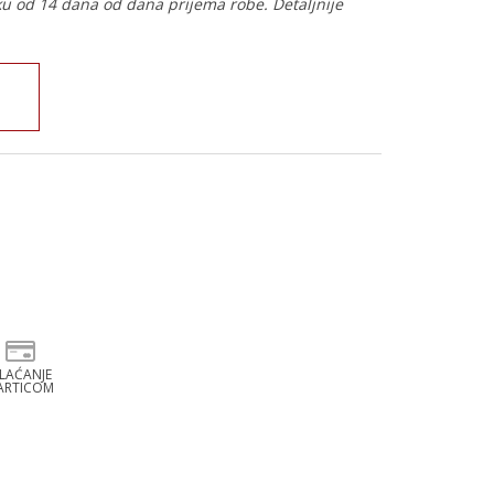
ku od 14 dana od dana prijema robe. Detaljnije
LAĆANJE
ARTICOM