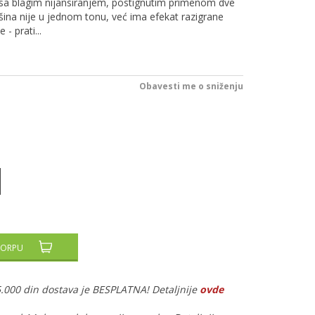
, sa blagim nijansiranjem, postignutim primenom dve
ršina nije u jednom tonu, već ima efekat razigrane
 - prati
...
Obavesti me o sniženju
KORPU
5.000 din dostava je BESPLATNA! Detaljnije
ovde