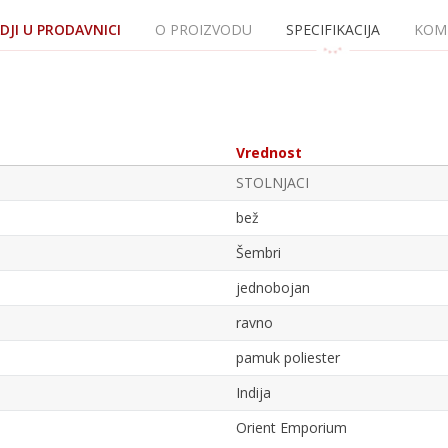
JI U PRODAVNICI
O PROIZVODU
SPECIFIKACIJA
KOM
Vrednost
STOLNJACI
bež
Šembri
jednobojan
ravno
pamuk poliester
Indija
Orient Emporium