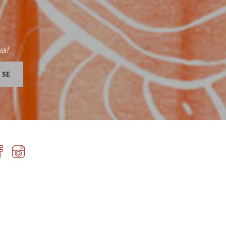
va!
 SE