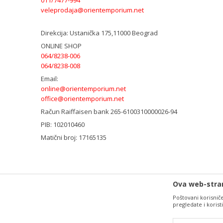
veleprodaja@orientemporium.net
Direkcija:
Ustanička 175,11000 Beograd
ONLINE SHOP
064/8238-006
064/8238-008
Email:
online@orientemporium.net
office@orientemporium.net
Račun
Raiffaisen bank 265-6100310000026-94
PIB:
102010460
Matični broj:
17165135
Ova web-stran
Poštovani korisniče,
pregledate i koris
Nastojimo da budemo što precizniji u opisu proizvoda, prikazu sl