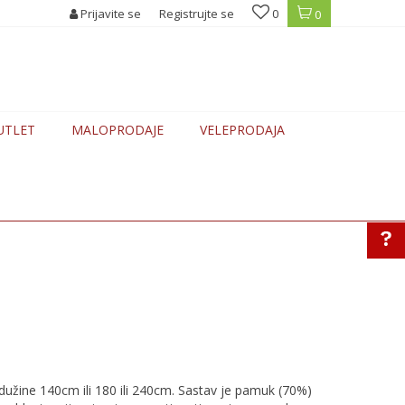
PUSTI U KORPI - 10% preko 6.000 din + bespl. dostava
Prijavite se
Registrujte se
0
POPUSTI U KOR
0
UTLET
MALOPRODAJE
VELEPRODAJA
 dužine 140cm ili 180 ili 240cm. Sastav je pamuk (70%)