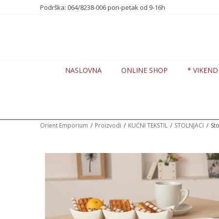
te nas na 0648238006
Podrška: 064/8238-006 pon-petak od 9-16h
7 DANA POPUSTA -20%
NASLOVNA
ONLINE SHOP
* VIKEND
Orient Emporium
Proizvodi
KUĆNI TEKSTIL
STOLNJACI
St