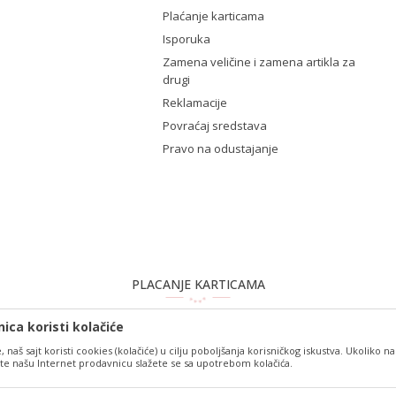
Plaćanje karticama
Isporuka
Zamena veličine i zamena artikla za
drugi
Reklamacije
Povraćaj sredstava
Pravo na odustajanje
PLACANJE KARTICAMA
ica koristi kolačiće
 naš sajt koristi cookies (kolačiće) u cilju poboljšanja korisničkog iskustva. Ukoliko na
tite našu Internet prodavnicu slažete se sa upotrebom kolačića.
ika i samih cena, ali ne možemo garantovati da su sve informacije kompletne i b