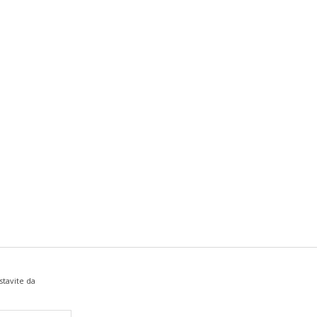
stavite da
ez grešaka. Svi artikli prikazani na sajtu su deo naše ponude i