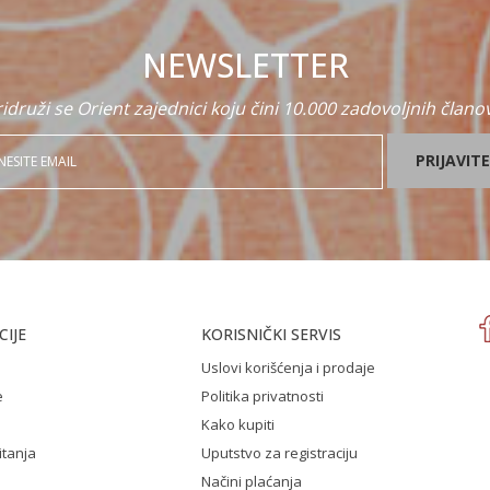
NEWSLETTER
idruži se Orient zajednici koju čini 10.000 zadovoljnih člano
PRIJAVITE
IJE
KORISNIČKI SERVIS
Uslovi korišćenja i prodaje
e
Politika privatnosti
Kako kupiti
itanja
Uputstvo za registraciju
Načini plaćanja