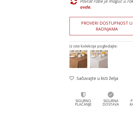
Povrat robe je moguć u ro
ovde
.
PROVERI DOSTUPNOST U
RADNJAMA
Iz iste kolekcije pogledajte:
Sačuvajte u listi želja
SIGURNO
SIGURNA
P
PLAĆANJE
DOSTAVA
K