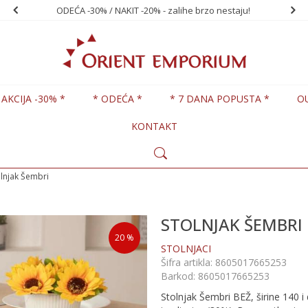
ODEĆA -30% / NAKIT -20% - zalihe brzo nestaju!
PO
 AKCIJA -30% *
* ODEĆA *
* 7 DANA POPUSTA *
O
KONTAKT
olnjak Šembri
STOLNJAK ŠEMBRI
20
%
STOLNJACI
Šifra artikla:
8605017665253
Barkod:
8605017665253
Stolnjak Šembri BEŽ, širine 140 i