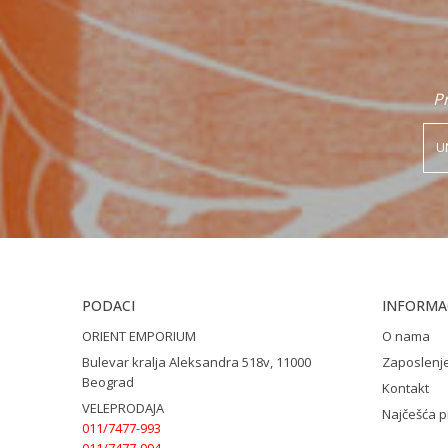
Pr
PODACI
INFORMAC
ORIENT EMPORIUM
O nama
Bulevar kralja Aleksandra 518v, 11000
Zaposlenj
Beograd
Kontakt
VELEPRODAJA
Najčešća p
011/7477-993
011/7477-994