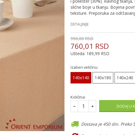
i poliester (30%). Ravnog tkanja
slične boje u tkanju. Bojena pov
teksture. Preporuka za održavanje
DETALJNIJE
950,00
RSD
760,01
RSD
Ušteda:
189,99
RSD
Izaberi veličinu:
140x140
140x180
140x240
Količina:
DODAJ U 
Dostava je 450 din. Preko 