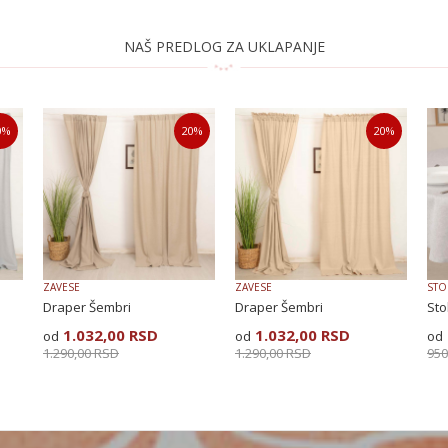
Email
NAŠ PREDLOG ZA UKLAPANJE
0
%
20
%
20
%
ZAVESE
ZAVESE
STO
Draper Šembri
Draper Šembri
Sto
1.032,00
RSD
1.032,00
RSD
1.290,00
RSD
1.290,00
RSD
950