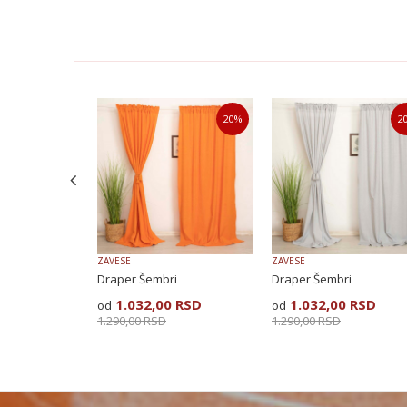
Ime/Nadimak
Poruka
20
%
20
%
2
POŠALJI
ZAVESE
ZAVESE
ri
Draper Šembri
Draper Šembri
SD
1.032,00
RSD
1.032,00
RSD
1.290,00
RSD
1.290,00
RSD