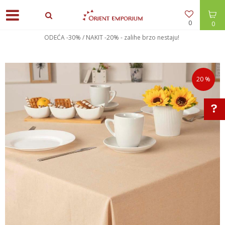
0
0
ODEĆA -30% / NAKIT -20% - zalihe brzo nestaju!
20
%