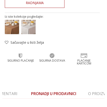
RADNJAMA
Iz iste kolekcije pogledajte:
Sačuvajte u listi želja
SIGURNO PLAĆANJE
SIGURNA DOSTAVA
PLAĆANJE
KARTICOM
MENTARI
PRONADJI U PRODAVNICI
O PROIZ