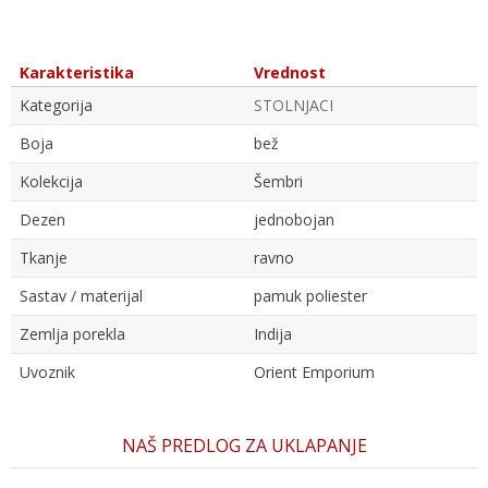
Karakteristika
Vrednost
Kategorija
STOLNJACI
Boja
bež
Kolekcija
Šembri
Dezen
jednobojan
Tkanje
ravno
Sastav / materijal
pamuk poliester
Zemlja porekla
Indija
Uvoznik
Orient Emporium
Ime/Nadimak
NAŠ PREDLOG ZA UKLAPANJE
Email