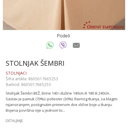
Podeli
STOLNJAK ŠEMBRI
STOLNJACI
Šifra artikla:
8605017665253
Barkod:
8605017665253
Stolnjak Šembri BEŽ, širine 140 i dužine 140cm ili 180 ili 240cm.
Sastav je pamuk (70%) i poliester (30%). Ravnog tkanja, sa blagim
nijansiranjem, postignutim primenom dve slične boje u tkanju.
Bojena površina nije u jednom to
...
DETALJNIJE