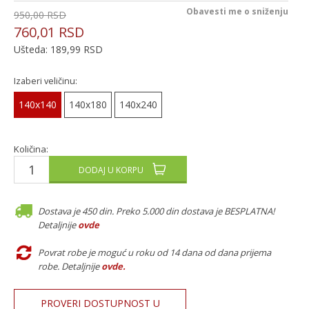
Obavesti me o sniženju
950,00
RSD
760,01
RSD
Ušteda:
189,99
RSD
Izaberi veličinu:
140x140
140x180
140x240
Količina:
DODAJ U KORPU
Dostava je 450 din. Preko 5.000 din dostava je BESPLATNA!
Detaljnije
ovde
Povrat robe je moguć u roku od 14 dana od dana prijema
robe. Detaljnije
ovde
.
PROVERI DOSTUPNOST U