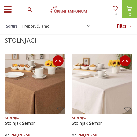
0
0
ODEĆA -30% / NAKIT -20% - zalihe brzo nestaju!
Filteri
Sortiraj
STOLNJACI
20
%
20
%
STOLNJACI
STOLNJACI
Stolnjak Šembri
Stolnjak Šembri
760,01
RSD
760,01
RSD