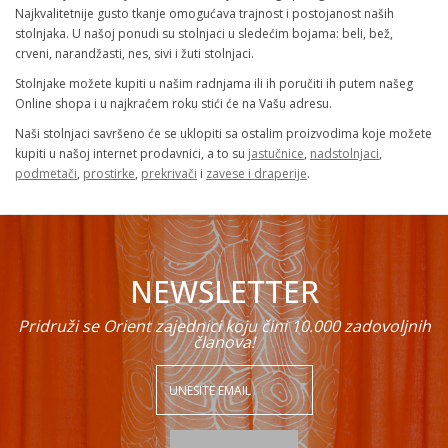
Najkvalitetnije gusto tkanje omogućava trajnost i postojanost naših
stolnjaka. U našoj ponudi su stolnjaci u sledećim bojama: beli, bež,
crveni, narandžasti, nes, sivi i žuti stolnjaci.
Stolnjake možete kupiti u našim radnjama ili ih poručiti ih putem našeg
Online shopa i u najkraćem roku stići će na Vašu adresu.
Naši stolnjaci savršeno će se uklopiti sa ostalim proizvodima koje možete
kupiti u našoj internet prodavnici, a to su
jastučnice
,
nadstolnjaci
,
podmetači
,
prostirke
,
prekrivači
i
zavese i draperije
.
NEWSLETTER
Pridruži se Orient zajednici koju čini 10.000 zadovoljnih
članova!