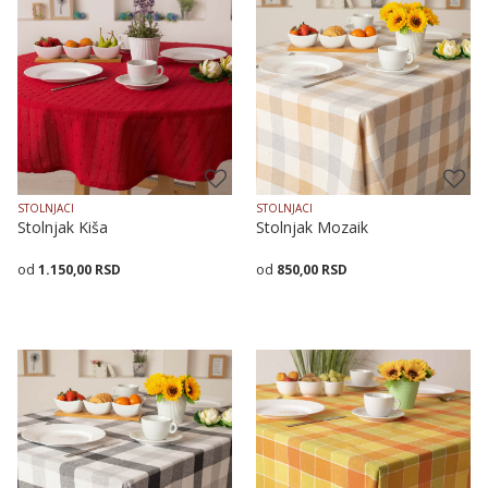
STOLNJACI
STOLNJACI
Stolnjak Kiša
Stolnjak Mozaik
1.150,00
RSD
850,00
RSD
Dodaj u korpu
Veličina
Dodaj u korpu
140X140
140X180