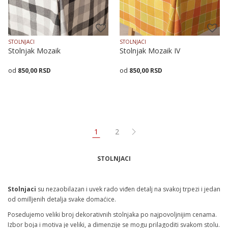
STOLNJACI
STOLNJACI
Stolnjak Mozaik
Stolnjak Mozaik IV
850,00
RSD
850,00
RSD
Veličina
Dodaj u korpu
Veličina
Dodaj u korpu
140X140
140X180
140X140
140X180
1
2
STOLNJACI
Stolnjaci
su nezaobilazan i uvek rado viđen detalj na svakoj trpezi i jedan
od omilljenih detalja svake domaćice.
Posedujemo veliki broj dekorativnih stolnjaka po najpovoljnijim cenama.
Izbor boja i motiva je veliki, a dimenzije se mogu prilagoditi svakom stolu.