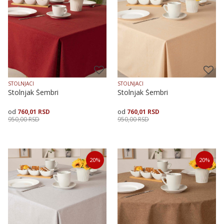
STOLNJACI
STOLNJACI
Stolnjak Šembri
Stolnjak Šembri
760,01
RSD
760,01
RSD
950,00
RSD
950,00
RSD
Veličina
Dodaj u korpu
Veličina
Dodaj u korpu
20
%
20
%
140X140
140X180
140X240
140X140
140X180
140X240