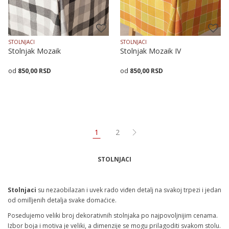
STOLNJACI
STOLNJACI
Stolnjak Mozaik
Stolnjak Mozaik IV
850,00
RSD
850,00
RSD
Veličina
Dodaj u korpu
Veličina
Dodaj u korpu
140X140
140X180
140X140
140X180
1
2
STOLNJACI
Stolnjaci
su nezaobilazan i uvek rado viđen detalj na svakoj trpezi i jedan
od omilljenih detalja svake domaćice.
Posedujemo veliki broj dekorativnih stolnjaka po najpovoljnijim cenama.
Izbor boja i motiva je veliki, a dimenzije se mogu prilagoditi svakom stolu.