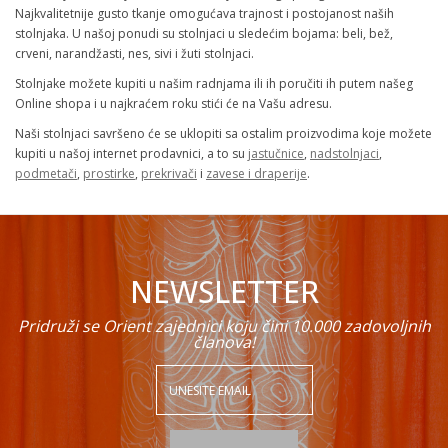
Najkvalitetnije gusto tkanje omogućava trajnost i postojanost naših
stolnjaka. U našoj ponudi su stolnjaci u sledećim bojama: beli, bež,
crveni, narandžasti, nes, sivi i žuti stolnjaci.
Stolnjake možete kupiti u našim radnjama ili ih poručiti ih putem našeg
Online shopa i u najkraćem roku stići će na Vašu adresu.
Naši stolnjaci savršeno će se uklopiti sa ostalim proizvodima koje možete
kupiti u našoj internet prodavnici, a to su
jastučnice
,
nadstolnjaci
,
podmetači
,
prostirke
,
prekrivači
i
zavese i draperije
.
NEWSLETTER
Pridruži se Orient zajednici koju čini 10.000 zadovoljnih
članova!