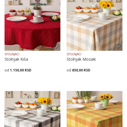
STOLNJACI
STOLNJACI
Stolnjak Kiša
Stolnjak Mozaik
1.150,00
RSD
850,00
RSD
Dodaj u korpu
Veličina
Dodaj u korpu
140X140
140X180