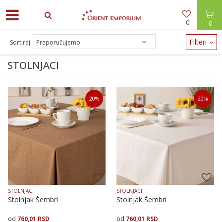
0
0
ODEĆA -30% / NAKIT -20% - zalihe brzo nestaju!
Filteri
Sortiraj
STOLNJACI
20
%
20
%
STOLNJACI
STOLNJACI
Stolnjak Šembri
Stolnjak Šembri
760,01
RSD
760,01
RSD