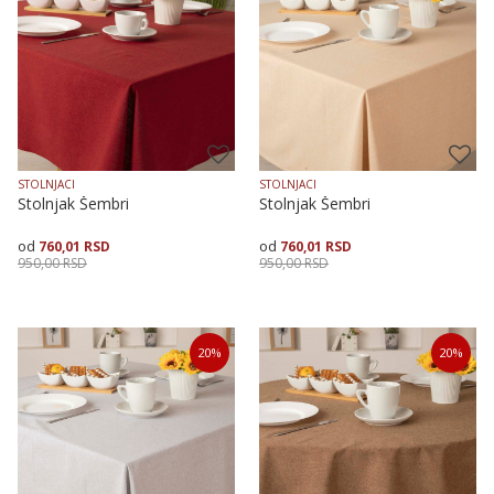
STOLNJACI
STOLNJACI
Stolnjak Šembri
Stolnjak Šembri
760,01
RSD
760,01
RSD
950,00
RSD
950,00
RSD
Veličina
Dodaj u korpu
Veličina
Dodaj u korpu
20
%
20
%
140X140
140X180
140X240
140X140
140X180
140X240