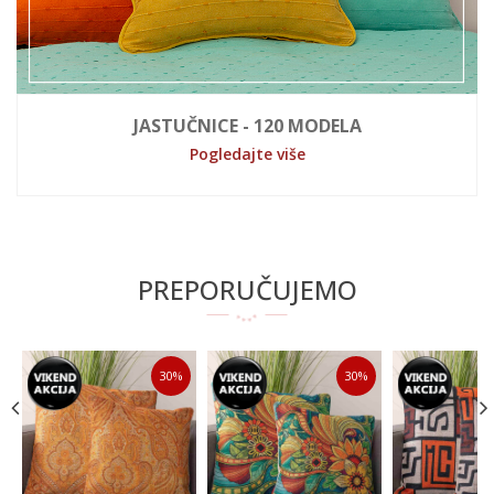
JASTUČNICE - 120 MODELA
Pogledajte više
PREPORUČUJEMO
30
%
30
%