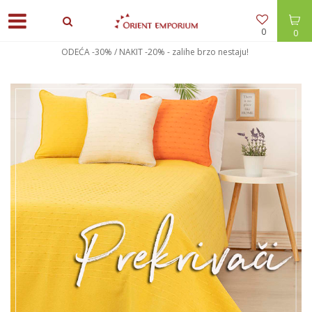
0
0
POPUSTI U KORPI - 10% preko 6.000 din + bespl. dostava