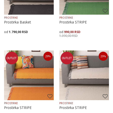
PROSTIRKE
PROSTIRKE
Prostirka Basket
Prostirka STRIPE
1.790,00
RSD
990,00
RSD
1.390,00
RSD
Veličina
Dodaj u korpu
Veličina
Dodaj u korpu
29
%
29
%
70X70
70X160
70X200
70X120
70X200
70X160
PROSTIRKE
PROSTIRKE
Prostirka STRIPE
Prostirka STRIPE