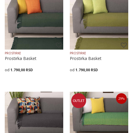
70X70
70X160
70X200
70X70
70X160
70X200
PROSTIRKE
PROSTIRKE
Prostirka Basket
Prostirka Basket
1.790,00
RSD
1.790,00
RSD
Veličina
Dodaj u korpu
Veličina
Dodaj u korpu
29
%
70X70
70X160
70X200
70X70
70X160
70X200