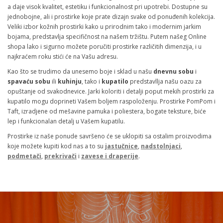
a daje visok kvalitet, estetiku i funkcionalnost pri upotrebi. Dostupne su
jednobojne, ali i prostirke koje prate dizajn svake od ponuđenih kolekcija.
Veliki izbor kožnih prostirki kako u prirodnim tako i modernim jarkim
bojama, predstavlja specifičnost na našem tržištu. Putem našeg Online
shopa lako i sigurno možete poručiti prostirke različitih dimenzija, i u
najkraćem roku stići će na Vašu adresu.
Kao što se trudimo da unesemo boje i sklad u našu
dnevnu sobu
i
spavaću sobu
ili
kuhinju
, tako i
kupatilo
predstavllja našu oazu za
opuštanje od svakodnevice. Jarki koloriti i detalji poput mekih prostirki za
kupatilo mogu doprineti Vašem boljem raspoloženju. Prostirke PomPom i
Taft, izradjene od mešavine pamuka i poliestera, bogate teksture, biće
lep i funkcionalan detalj u Vašem kupatilu.
Prostirke iz naše ponude savršeno će se uklopiti sa ostalim proizvodima
koje možete kupiti kod nas a to su
jastučnice
,
nadstolnjaci
,
podmetači
,
prekrivači
i
zavese i draperije
.