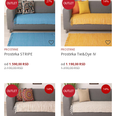
27
%
14
%
70X120
70X200
70X160
70X120
70X160
70X200
PROSTIRKE
PROSTIRKE
Prostirka STRIPE
Prostirka Tie&Dye IV
1.590,00
RSD
1.190,00
RSD
2.190,00
RSD
1.390,00
RSD
Veličina
Dodaj u korpu
Veličina
Dodaj u korpu
14
%
14
%
70X200
70X120
70X160
70X200