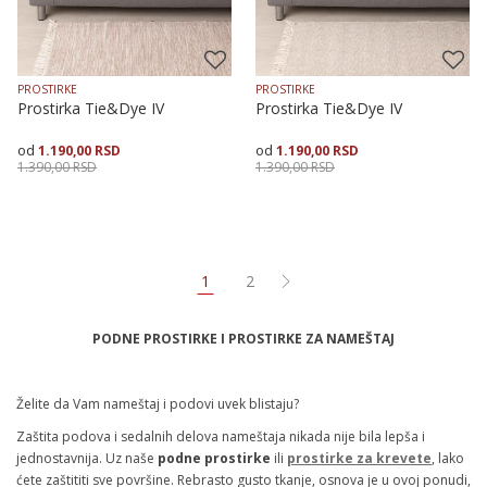
PROSTIRKE
PROSTIRKE
Prostirka Tie&Dye IV
Prostirka Tie&Dye IV
1.190,00
RSD
1.190,00
RSD
1.390,00
RSD
1.390,00
RSD
Veličina
Dodaj u korpu
Veličina
Dodaj u korpu
70X120
70X160
70X200
70X120
70X160
70X200
1
2
PODNE PROSTIRKE I PROSTIRKE ZA NAMEŠTAJ
Želite da Vam nameštaj i podovi uvek blistaju?
Zaštita podova i sedalnih delova nameštaja nikada nije bila lepša i
jednostavnija. Uz naše
podne prostirke
ili
prostirke za krevete
, lako
ćete zaštititi sve površine. Rebrasto gusto tkanje, osnova je u ovoj ponudi,